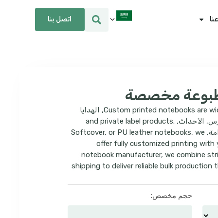
اتصل بنا
نا
طبوعة مخصصة
Custom printed notebooks are wid
, الهدايا
رس, الأحداث,
.
and private label products
Softcove,
we
,
or PU leather notebooks
offer fully customized printing with
notebook manufacturer
,
we combine stri
shipping to deliver reliable bulk productio
حجم مخصص: