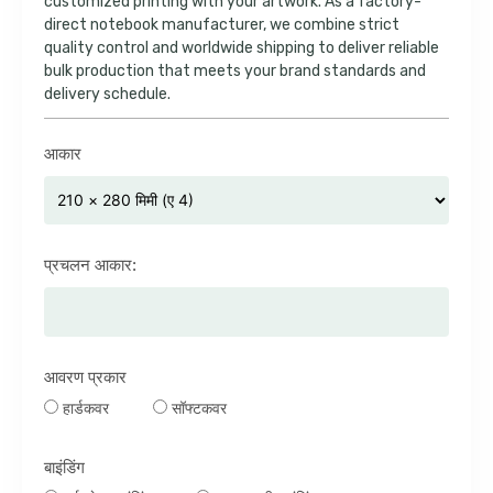
customized printing with your artwork
.
As a factory-
direct notebook manufacturer
,
we combine strict
quality control and worldwide shipping to deliver reliable
bulk production that meets your brand standards and
delivery schedule
.
आकार
प्रचलन आकार:
आवरण प्रकार
हार्डकवर
सॉफ्टकवर
बाइंडिंग