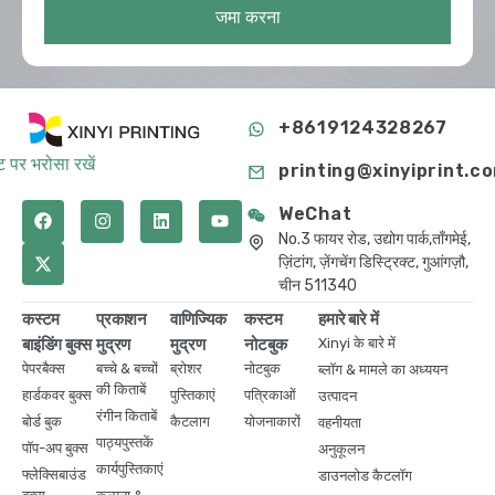
जमा करना
+8619124328267
 पर भरोसा रखें
printing@xinyiprint.c
WeChat
No.3 फायर रोड, उद्योग पार्क,ताँगमेई,
ज़िंटांग, ज़ेंगचेंग डिस्ट्रिक्ट, गुआंगज़ौ,
चीन 511340
कस्टम
प्रकाशन
वाणिज्यिक
कस्टम
हमारे बारे में
बाइंडिंग बुक्स
मुद्रण
मुद्रण
नोटबुक
Xinyi के बारे में
पेपरबैक्स
बच्चे & बच्चों
ब्रोशर
नोटबुक
ब्लॉग & मामले का अध्ययन
की किताबें
हार्डकवर बुक्स
पुस्तिकाएं
पत्रिकाओं
उत्पादन
रंगीन किताबें
बोर्ड बुक
कैटलाग
योजनाकारों
वहनीयता
पाठ्यपुस्तकें
पॉप-अप बुक्स
अनुकूलन
कार्यपुस्तिकाएं
फ्लेक्सिबाउंड
डाउनलोड कैटलॉग