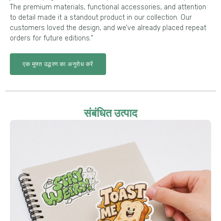
The premium materials
,
functional accessories
,
and attention
to detail made it a standout product in our collection
.
Our
customers loved the design
,
and we’ve already placed repeat
orders for future editions.
”
एक मुफ्त उद्धरण का अनुरोध करें
संबंधित उत्पाद