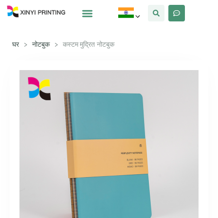
क्यों Xinyi
हमारे बारे में
घर
>
नोटबुक
>
कस्टम मुद्रित नोटबुक