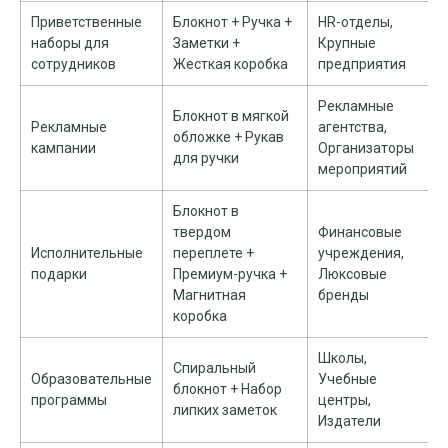
Приветственные
Блокнот + Ручка +
HR-отделы,
наборы для
Заметки +
Крупные
сотрудников
Жесткая коробка
предприятия
Рекламные
Блокнот в мягкой
Рекламные
агентства,
обложке + Рукав
кампании
Организаторы
для ручки
мероприятий
Блокнот в
твердом
Финансовые
Исполнительные
переплете +
учреждения,
подарки
Премиум-ручка +
Люксовые
Магнитная
бренды
коробка
Школы,
Спиральный
Образовательные
Учебные
блокнот + Набор
программы
центры,
липких заметок
Издатели