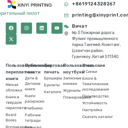
+8619124328267
ерительный пилот
printing@xinyprint.co
Вичат
№ 3 Пожарная дорога,
Фулинг промышленного
парка,Тангмей, Ксинтанг,
Цзэнгчэн район,
Гуанчжоу, Китай 511340
Пользовательские
Публикация
Торговая
Пользовательские
О нас
переплетные
печати
печать
ноутбуки
О Синьи
книги
Дети &
Брошюры
Записные
Блоги &
Детские
книжки
Тематические
Мягкая
Буклеты
книги
исследования
обложка
Журналы
Каталоги
Книги
Производство
Книги в
Планировщики
раскраски
твердом
Устойчивость
переплете
Учебники
Настройка
Board
Рабочие
Скачать каталог
Books
тетради
Всплывающие
Вымысел