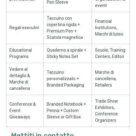
Pen Sleeve
eventi
Taccuino con
Financial
copertina rigida +
Regali esecutivi
Institutions
,
Premium Pen
+
Marchi di lusso
Scatola magnetica
Educational
Quaderno a spirale +
Scuole,
Training
Programs
Sticky Notes Set
Centers
, Editori
Vedere al
Taccuino
Marche di
dettaglio &
personalizzato +
cancelleria,
Marche di
Branded Packaging
Retailers
cancelleria
Trade Show
Conference
&
Branded Notebook
+
Exhibitors
,
Event
Penna +
Custom
Conference
Giveaways
Sleeve or Gift Box
Organizers
Mettiti in contatto