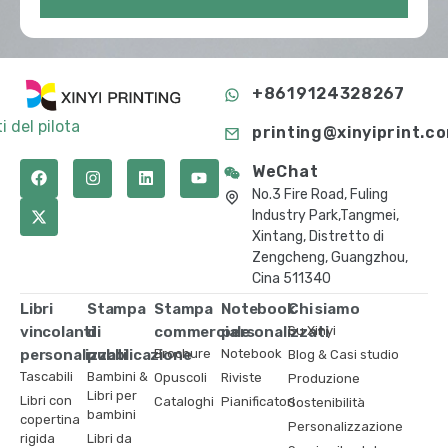
+8619124328267
i del pilota
printing@xinyiprint.c
WeChat
No.3 Fire Road, Fuling
Industry Park,Tangmei,
Xintang, Distretto di
Zengcheng, Guangzhou,
Cina 511340
Libri
Stampa
Stampa
Notebook
Chi siamo
vincolanti
di
commerciale
personalizzati
Su Xinyi
personalizzati
pubblicazione
Brochure
Notebook
Blog & Casi studio
Tascabili
Bambini &
Opuscoli
Riviste
Produzione
Libri per
Libri con
Cataloghi
Pianificatori
Sostenibilità
bambini
copertina
Personalizzazione
rigida
Libri da