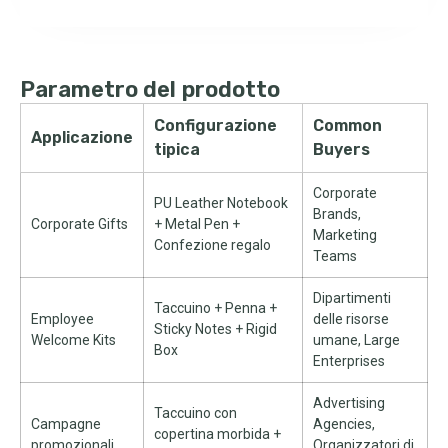
Parametro del prodotto
Configurazione
Common
Applicazione
tipica
Buyers
Corporate
PU Leather Notebook
Brands
,
Corporate Gifts
+
Metal Pen
+
Marketing
Confezione regalo
Teams
Dipartimenti
Taccuino + Penna +
Employee
delle risorse
Sticky Notes
+
Rigid
Welcome Kits
umane,
Large
Box
Enterprises
Advertising
Taccuino con
Campagne
Agencies
,
copertina morbida +
promozionali
Organizzatori di