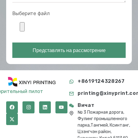
Выберите файл
Представлять на рассмотрение
+8619124328267
ерительный пилот
printing@xinyprint.co
Вичат
№ 3 Пожарная дорога,
Фулинг промышленного
парка,Тангмей, Ксинтанг,
Цзэнгчэн район,