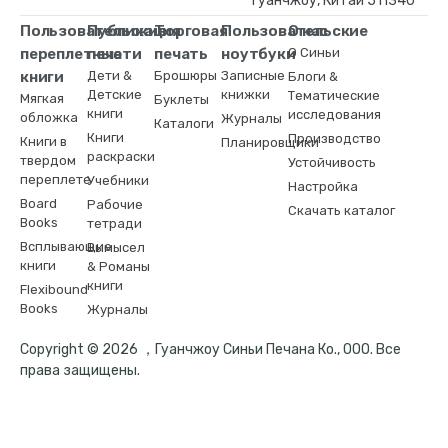
Гуанчжоу, Китай 511340
Пользовательские
Публикация
Торговая
Пользовательские
О нас
переплетные
печати
печать
ноутбуки
О Синьи
книги
Дети &
Брошюры
Записные
Блоги &
Детские
книжки
Тематические
Мягкая
Буклеты
книги
исследования
обложка
Журналы
Каталоги
Книги
Производство
Книги в
Планировщики
раскраски
твердом
Устойчивость
переплете
Учебники
Настройка
Board
Рабочие
Скачать каталог
Books
тетради
Всплывающие
Вымысел
книги
& Романы
книги
Flexibound
Books
Журналы
Copyright © 2026 ，Гуанчжоу Синьи Печана Ко., ООО. Все
права защищены.