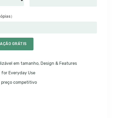
cópias）
TAÇÃO GRÁTIS
lizável em tamanho,
Design & Features
h for Everyday Use
 preço competitivo