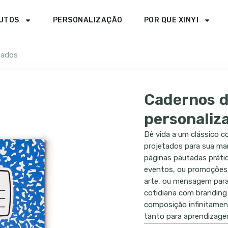
UTOS
PERSONALIZAÇÃO
POR QUE XINYI
zados
Cadernos 
personaliz
Dê vida a um clássico 
projetados para sua ma
páginas pautadas prátic
eventos, ou promoções c
arte, ou mensagem para
cotidiana com branding 
composição infinitament
tanto para aprendizage