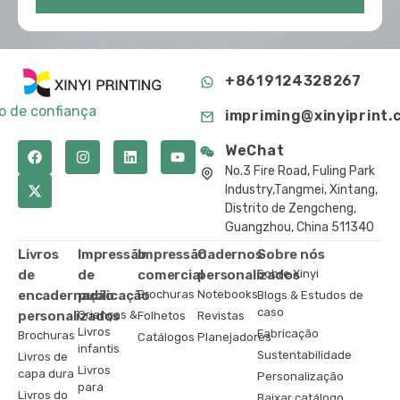
+8619124328267
to de confiança
impriming@xinyiprint.
WeChat
No.3 Fire Road, Fuling Park
Industry,Tangmei, Xintang,
Distrito de Zengcheng,
Guangzhou, China 511340
Livros
Impressão
Impressão
Cadernos
Sobre nós
de
de
comercial
personalizados
Sobre Xinyi
encadernação
publicação
Brochuras
Notebooks
Blogs & Estudos de
caso
personalizados
Crianças &
Folhetos
Revistas
Livros
Fabricação
Brochuras
Catálogos
Planejadores
infantis
Sustentabilidade
Livros de
Livros
capa dura
Personalização
para
Livros do
Baixar catálogo