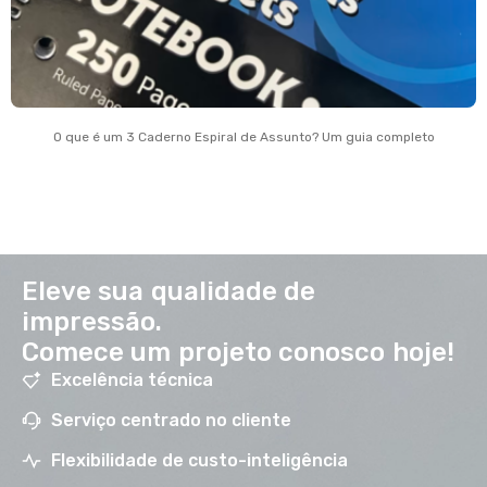
O que é um 3 Caderno Espiral de Assunto? Um guia completo
Eleve sua qualidade de
impressão.
Comece um projeto conosco hoje!
Excelência técnica
Serviço centrado no cliente
Flexibilidade de custo-inteligência