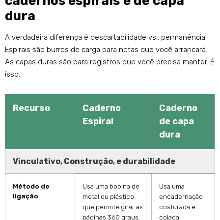
cadernos espirais e de capa
dura
A verdadeira diferença é descartabilidade vs.. permanência.
Espirais são burros de carga para notas que você arrancará.
As capas duras são para registros que você precisa manter. É
isso.
Recurso
Caderno
Caderno
Espiral
de capa
dura
Vinculativo, Construção, e durabilidade
Método de
Usa uma bobina de
Usa uma
ligação
metal ou plástico
encadernação
que permite girar as
costurada e
páginas 360 graus.
colada