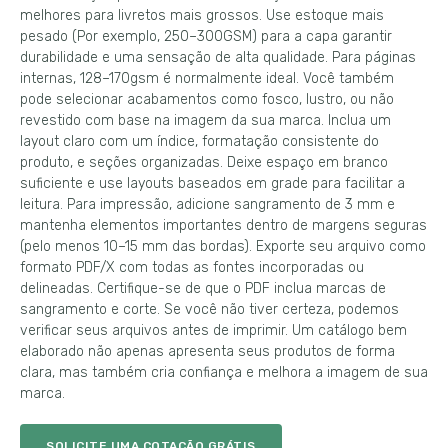
melhores para livretos mais grossos. Use estoque mais
pesado (Por exemplo, 250–300GSM) para a capa garantir
durabilidade e uma sensação de alta qualidade. Para páginas
internas, 128–170gsm é normalmente ideal. Você também
pode selecionar acabamentos como fosco, lustro, ou não
revestido com base na imagem da sua marca. Inclua um
layout claro com um índice, formatação consistente do
produto, e seções organizadas. Deixe espaço em branco
suficiente e use layouts baseados em grade para facilitar a
leitura. Para impressão, adicione sangramento de 3 mm e
mantenha elementos importantes dentro de margens seguras
(pelo menos 10–15 mm das bordas). Exporte seu arquivo como
formato PDF/X com todas as fontes incorporadas ou
delineadas. Certifique-se de que o PDF inclua marcas de
sangramento e corte. Se você não tiver certeza, podemos
verificar seus arquivos antes de imprimir. Um catálogo bem
elaborado não apenas apresenta seus produtos de forma
clara, mas também cria confiança e melhora a imagem de sua
marca.
SOLICITE UMA COTAÇÃO GRÁTIS