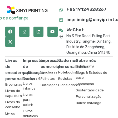
+8619124328267
to de confiança
impriming@xinyiprint.
WeChat
No.3 Fire Road, Fuling Park
Industry,Tangmei, Xintang,
Distrito de Zengcheng,
Guangzhou, China 511340
Livros
Impressão
Impressão
Cadernos
Sobre nós
de
de
comercial
personalizados
Sobre Xinyi
encadernação
publicação
Brochuras
Notebooks
Blogs & Estudos de
caso
personalizados
Crianças &
Folhetos
Revistas
Livros
Fabricação
Brochuras
Catálogos
Planejadores
infantis
Sustentabilidade
Livros de
Livros
capa dura
Personalização
para
Livros do
Baixar catálogo
colorir
conselho
Livros
Livros
didáticos