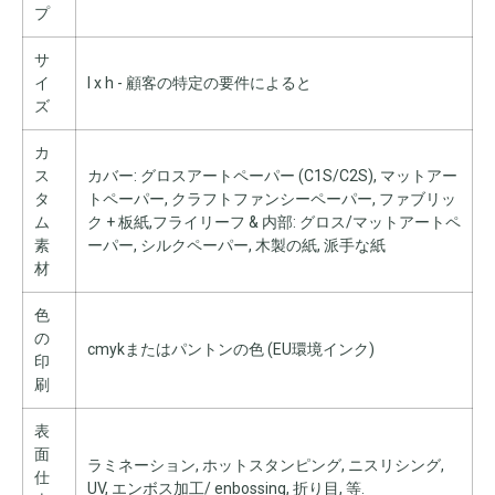
プ
サ
イ
l x h - 顧客の特​​定の要件によると
ズ
カ
ス
カバー: グロスアートペーパー (C1S/C2S), マットアー
タ
トペーパー, クラフトファンシーペーパー, ファブリッ
ム
ク + 板紙,フライリーフ & 内部: グロス/マットアートペ
素
ーパー, シルクペーパー, 木製の紙, 派手な紙
材
色
の
cmykまたはパントンの色 (EU環境インク)
印
刷
表
面
ラミネーション, ホットスタンピング, ニスリシング,
仕
UV, エンボス加工/ enbossing, 折り目, 等.