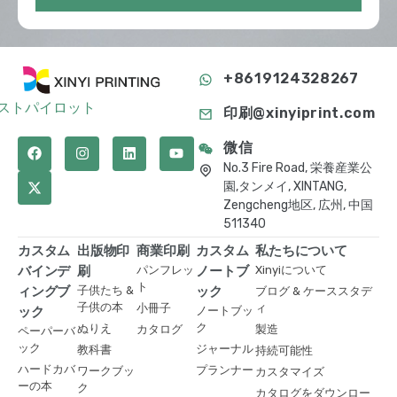
+8619124328267
ストパイロット
印刷@xinyiprint.com
微信
No.3 Fire Road, 栄養産業公
園,タンメイ, XINTANG,
Zengcheng地区, 広州, 中国
511340
カスタム
出版物印
商業印刷
カスタム
私たちについて
バインデ
刷
パンフレッ
ノートブ
Xinyiについて
ト
ィングブ
子供たち &
ック
ブログ & ケーススタデ
子供の本
小冊子
ィ
ック
ノートブッ
ク
ぬりえ
カタログ
製造
ペーパーバ
ック
ジャーナル
教科書
持続可能性
ハードカバ
プランナー
ワークブッ
カスタマイズ
ーの本
ク
カタログをダウンロー