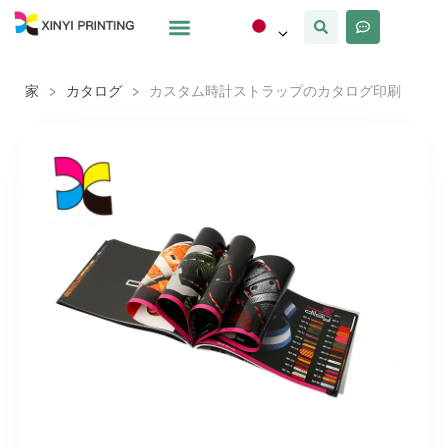
カスタマイズ
なぜxinyi
私たちについて
家
>
カタログ
>
カスタム時計ストラップのカタログ印刷