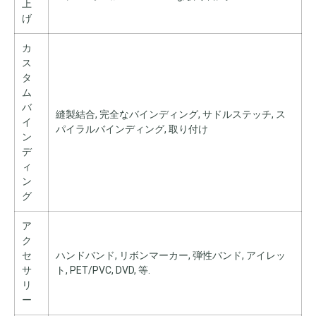
上
げ
カ
ス
タ
ム
バ
縫製結合, 完全なバインディング, サドルステッチ, ス
イ
パイラルバインディング, 取り付け
ン
デ
ィ
ン
グ
ア
ク
セ
ハンドバンド, リボンマーカー, 弾性バンド, アイレッ
サ
ト, PET/PVC, DVD, 等.
リ
ー