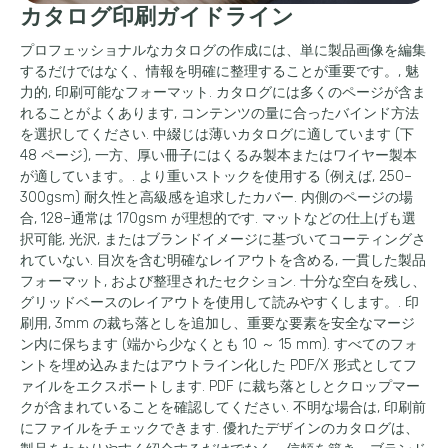
カタログ印刷ガイドライン
プロフェッショナルなカタログの作成には、単に製品画像を編集
するだけではなく、情報を明確に整理することが重要です。, 魅
力的, 印刷可能なフォーマット. カタログには多くのページが含ま
れることがよくあります, コンテンツの量に合ったバインド方法
を選択してください. 中綴じは薄いカタログに適しています (下
48 ページ), 一方、厚い冊子にはくるみ製本またはワイヤー製本
が適しています。. より重いストックを使用する (例えば, 250–
300gsm) 耐久性と高級感を追求したカバー. 内側のページの場
合, 128–通常は 170gsm が理想的です. マットなどの仕上げも選
択可能, 光沢, またはブランドイメージに基づいてコーティングさ
れていない. 目次を含む明確なレイアウトを含める, 一貫した製品
フォーマット, および整理されたセクション. 十分な空白を残し、
グリッドベースのレイアウトを使用して読みやすくします。. 印
刷用, 3mm の裁ち落としを追加し、重要な要素を安全なマージ
ン内に保ちます (端から少なくとも 10 ～ 15 mm). すべてのフォ
ントを埋め込みまたはアウトライン化した PDF/X 形式としてフ
ァイルをエクスポートします. PDF に裁ち落としとクロップマー
クが含まれていることを確認してください. 不明な場合は, 印刷前
にファイルをチェックできます. 優れたデザインのカタログは、