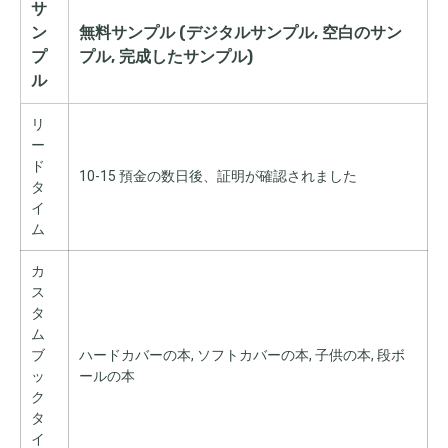
サ
ン
無料サンプル (デジタルサンプル, 空白のサン
プ
プル, 完成したサンプル)
ル
リ
ー
ド
10-15 預金の数日後、証明が確認されました
タ
イ
ム
カ
ス
タ
ム
ブ
ハードカバーの本, ソフトカバーの本, 子供の本, 段ボ
ッ
ールの本
ク
タ
イ