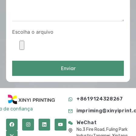
Escolha o arquivo
Enviar
+8619124328267
to de confiança
impriming@xinyiprint.
WeChat
No.3 Fire Road, Fuling Park
Industry,Tangmei, Xintang,