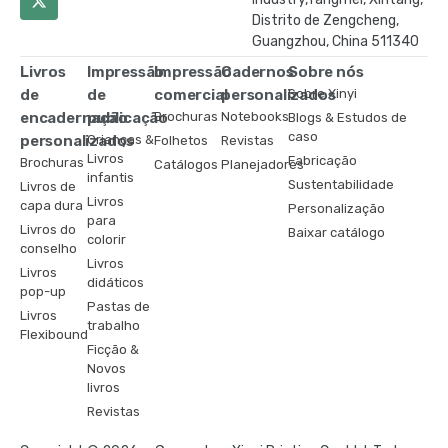
Distrito de Zengcheng,
Guangzhou, China 511340
Livros
Impressão
Impressão
Cadernos
Sobre nós
de
de
comercial
personalizados
Sobre Xinyi
encadernação
publicação
Brochuras
Notebooks
Blogs & Estudos de
caso
personalizados
Crianças &
Folhetos
Revistas
Livros
Fabricação
Brochuras
Catálogos
Planejadores
infantis
Sustentabilidade
Livros de
Livros
capa dura
Personalização
para
Livros do
Baixar catálogo
colorir
conselho
Livros
Livros
didáticos
pop-up
Pastas de
Livros
trabalho
Flexibound
Ficção &
Novos
livros
Revistas