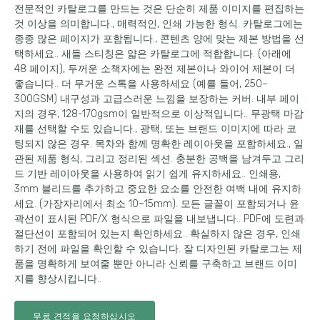
전문적인 카탈로그를 만드는 것은 단순히 제품 이미지를 편집하는
것 이상을 의미합니다., 매력적인, 인쇄 가능한 형식. 카탈로그에는
종종 많은 페이지가 포함됩니다., 콘텐츠 양에 맞는 제본 방법을 선
택하세요.. 새들 스티칭은 얇은 카탈로그에 적합합니다. (아래에
48 페이지), 두꺼운 소책자에는 완전 제본이나 와이어 제본이 더
좋습니다.. 더 무거운 스톡을 사용하세요 (예를 들어, 250–
300GSM) 내구성과 고급스러운 느낌을 보장하는 커버. 내부 페이
지의 경우, 128-170gsm이 일반적으로 이상적입니다.. 무광택 마감
재를 선택할 수도 있습니다., 광택, 또는 브랜드 이미지에 따라 코
팅되지 않은 경우. 목차와 함께 명확한 레이아웃을 포함하세요., 일
관된 제품 형식, 그리고 정리된 섹션. 충분한 공백을 남겨두고 그리
드 기반 레이아웃을 사용하여 읽기 쉽게 유지하세요.. 인쇄용,
3mm 블리드를 추가하고 중요한 요소를 안전한 여백 내에 유지하
세요. (가장자리에서 최소 10~15mm). 모든 글꼴이 포함되거나 윤
곽선이 표시된 PDF/X 형식으로 파일을 내보냅니다.. PDF에 도련과
절단선이 포함되어 있는지 확인하세요.. 확실하지 않은 경우, 인쇄
하기 전에 파일을 확인할 수 있습니다. 잘 디자인된 카탈로그는 제
품을 명확하게 보여줄 뿐만 아니라 신뢰를 구축하고 브랜드 이미
지를 향상시킵니다..
무료 견적을 요청하십시오