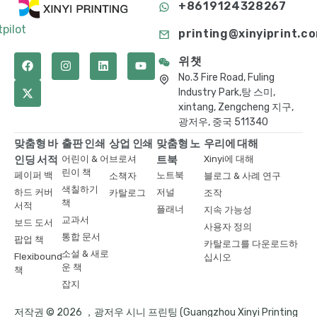
+8619124328267
tpilot
printing@xinyiprint.c
위챗
No.3 Fire Road, Fuling
Industry Park,탕 스미,
xintang, Zengcheng 지구,
광저우, 중국 511340
맞춤형 바
출판 인쇄
상업 인쇄
맞춤형 노
우리에 대해
인딩 서적
어린이 & 어
브로셔
트북
Xinyi에 대해
린이 책
페이퍼 백
노트북
소책자
블로그 & 사례 연구
색칠하기
하드 커버
저널
카탈로그
조작
책
서적
플래너
지속 가능성
교과서
보드 도서
사용자 정의
통합 문서
팝업 책
카탈로그를 다운로드하
소설 & 새로
Flexibound
십시오
운 책
책
잡지
저작권 © 2026 ，광저우 시니 프린팅 (Guangzhou Xinyi Printing