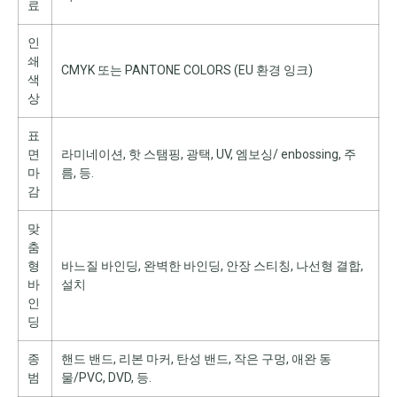
료
인
쇄
CMYK 또는 PANTONE COLORS (EU 환경 잉크)
색
상
표
면
라미네이션, 핫 스탬핑, 광택, UV, 엠보싱/ enbossing, 주
마
름, 등.
감
맞
춤
형
바느질 바인딩, 완벽한 바인딩, 안장 스티칭, 나선형 결합,
바
설치
인
딩
종
핸드 밴드, 리본 마커, 탄성 밴드, 작은 구멍, 애완 동
범
물/PVC, DVD, 등.