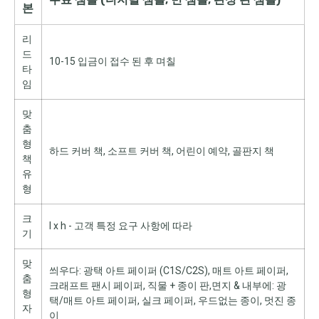
본
리
드
10-15 입금이 접수 된 후 며칠
타
임
맞
춤
형
하드 커버 책, 소프트 커버 책, 어린이 예약, 골판지 책
책
유
형
크
l x h - 고객 특정 요구 사항에 따라
기
맞
씌우다: 광택 아트 페이퍼 (C1S/C2S), 매트 아트 페이퍼,
춤
크래프트 팬시 페이퍼, 직물 + 종이 판,면지 & 내부에: 광
형
택/매트 아트 페이퍼, 실크 페이퍼, 우드없는 종이, 멋진 종
자
이