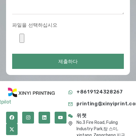
파일을 선택하십시오
제출하다
+8619124328267
tpilot
printing@xinyiprint.c
위챗
No.3 Fire Road, Fuling
Industry Park,탕 스미,
xintang, Zengcheng 지구,