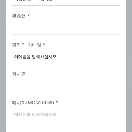
왓츠앱
*
귀하의 이메일
*
회사명
메시지(MOQ200부)
*