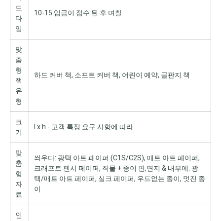
드
10-15 입금이 접수 된 후 며칠
타
임
맞
춤
형
하드 커버 책, 소프트 커버 책, 어린이 예약, 골판지 책
책
유
형
크
l x h - 고객 특정 요구 사항에 따라
기
맞
씌우다: 광택 아트 페이퍼 (C1S/C2S), 매트 아트 페이퍼,
춤
크래프트 팬시 페이퍼, 직물 + 종이 판,면지 & 내부에: 광
형
택/매트 아트 페이퍼, 실크 페이퍼, 우드없는 종이, 멋진 종
자
이
료
인