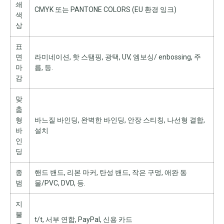
쇄
CMYK 또는 PANTONE COLORS (EU 환경 잉크)
색
상
표
면
라미네이션, 핫 스탬핑, 광택, UV, 엠보싱/ enbossing, 주
마
름, 등.
감
맞
춤
형
바느질 바인딩, 완벽한 바인딩, 안장 스티칭, 나선형 결합,
바
설치
인
딩
종
핸드 밴드, 리본 마커, 탄성 밴드, 작은 구멍, 애완 동
범
물/PVC, DVD, 등.
지
불
t/t, 서부 연합, PayPal, 신용 카드