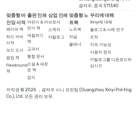
광저우, 중국 511340
맞춤형 바
출판 인쇄
상업 인쇄
맞춤형 노
우리에 대해
인딩 서적
어린이 & 어
브로셔
트북
Xinyi에 대해
린이 책
페이퍼 백
노트북
소책자
블로그 & 사례 연구
색칠하기
하드 커버
저널
카탈로그
조작
책
서적
플래너
지속 가능성
교과서
보드 도서
사용자 정의
통합 문서
팝업 책
카탈로그를 다운로드하
소설 & 새로
Flexibound
십시오
운 책
책
잡지
저작권 © 2026 ，광저우 시니 프린팅 (Guangzhou Xinyi Printing
Co.), Ltd. 모든 권리 보유.