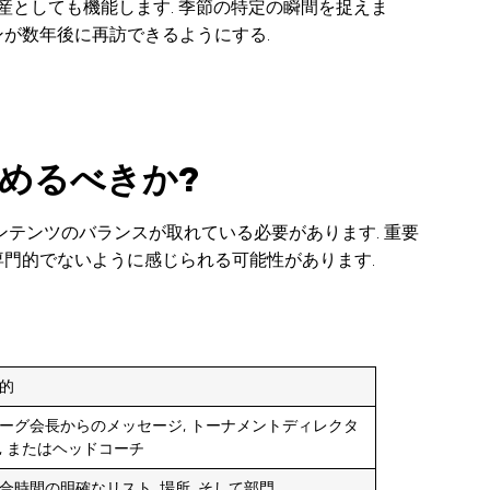
産としても機能します. 季節の特定の瞬間を捉えま
ンが数年後に再訪できるようにする.
めるべきか?
ンテンツのバランスが取れている必要があります. 重要
門的でないように感じられる可能性があります.
的
ーグ会長からのメッセージ, トーナメントディレクタ
, またはヘッドコーチ
合時間の明確なリスト, 場所, そして部門