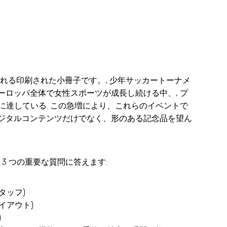
される印刷された小冊子です。, 少年サッカートーナメ
ーロッパ全体で女性スポーツが成長し続ける中、, プ
に達している. この急増により、これらのイベントで
デジタルコンテンツだけでなく、形のある記念品を望ん
3 つの重要な質問に答えます:
タッフ)
イアウト)
)