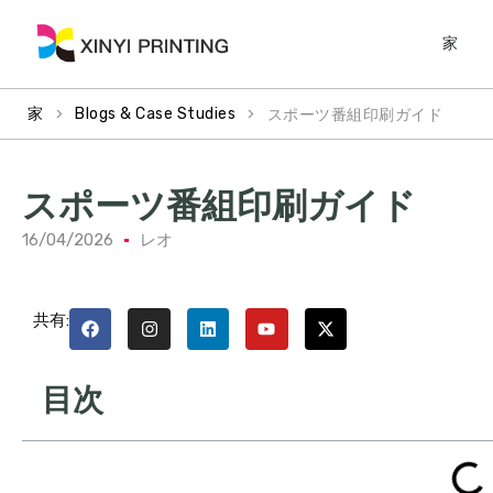
家
>
>
スポーツ番組印刷ガイド
家
Blogs & Case Studies
スポーツ番組印刷ガイド
16/04/2026
レオ
共有:
目次