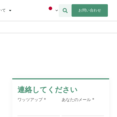
お問い合わせ
いて
連絡してください
ワッツアップ
*
あなたのメール
*