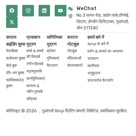
WeChat
No.3 फायर रोड, उद्योग पार्क,ताँगमेई,
ज़िंटांग, ज़ेंगचेंग डिस्ट्रिक्ट, गुआंगज़ौ,
चीन 511340
कस्टम
प्रकाशन
वाणिज्यिक
कस्टम
हमारे बारे में
बाइंडिंग बुक्स
मुद्रण
मुद्रण
नोटबुक
Xinyi के बारे में
पेपरबैक्स
बच्चे & बच्चों
ब्रोशर
नोटबुक
ब्लॉग & मामले का अध्ययन
की किताबें
हार्डकवर बुक्स
पुस्तिकाएं
पत्रिकाओं
उत्पादन
रंगीन किताबें
बोर्ड बुक
कैटलाग
योजनाकारों
वहनीयता
पाठ्यपुस्तकें
पॉप-अप बुक्स
अनुकूलन
कार्यपुस्तिकाएं
फ्लेक्सिबाउंड
डाउनलोड कैटलॉग
बुक्स
कल्पना &
नवीन पुस्तकें
पत्रिका
कॉपीराइट © 2026 ，गुआंगज़ौ Xinyi प्रिंटिंग कंपनी, लिमिटेड. सर्वाधिकार सुरक्षित.