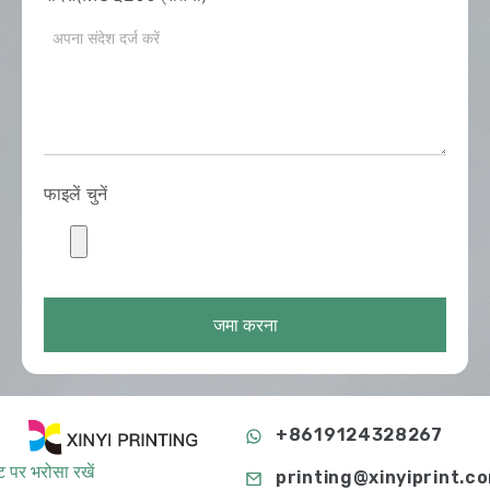
फाइलें चुनें
जमा करना
+8619124328267
 पर भरोसा रखें
printing@xinyiprint.c