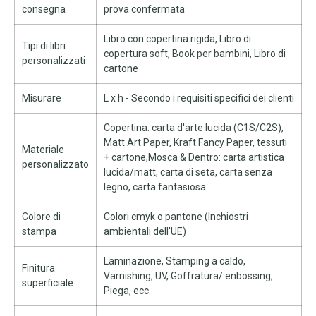
consegna
prova confermata
Libro con copertina rigida, Libro di
Tipi di libri
copertura soft, Book per bambini, Libro di
personalizzati
cartone
Misurare
L x h - Secondo i requisiti specifici dei clienti
Copertina: carta d'arte lucida (C1S/C2S),
Matt Art Paper, Kraft Fancy Paper, tessuti
Materiale
+ cartone,Mosca & Dentro: carta artistica
personalizzato
lucida/matt, carta di seta, carta senza
legno, carta fantasiosa
Colore di
Colori cmyk o pantone (Inchiostri
stampa
ambientali dell'UE)
Laminazione, Stamping a caldo,
Finitura
Varnishing, UV, Goffratura/ enbossing,
superficiale
Piega, ecc.