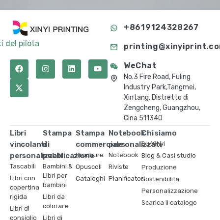
+8619124328267
i del pilota
printing@xinyiprint.c
WeChat
No.3 Fire Road, Fuling
Industry Park,Tangmei,
Xintang, Distretto di
Zengcheng, Guangzhou,
Cina 511340
Libri
Stampa
Stampa
Notebook
Chi siamo
vincolanti
di
commerciale
personalizzati
Su Xinyi
personalizzati
pubblicazione
Brochure
Notebook
Blog & Casi studio
Tascabili
Bambini &
Opuscoli
Riviste
Produzione
Libri per
Libri con
Cataloghi
Pianificatori
Sostenibilità
bambini
copertina
Personalizzazione
rigida
Libri da
Scarica il catalogo
colorare
Libri di
consiglio
Libri di