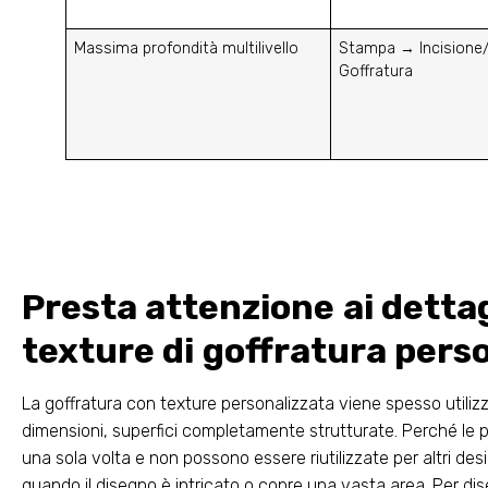
Massima profondità multilivello
Stampa → Incisione/
Goffratura
Presta attenzione ai dettagl
texture di goffratura pers
La goffratura con texture personalizzata viene spesso utiliz
dimensioni, superfici completamente strutturate. Perché le 
una sola volta e non possono essere riutilizzate per altri des
quando il disegno è intricato o copre una vasta area. Per dise