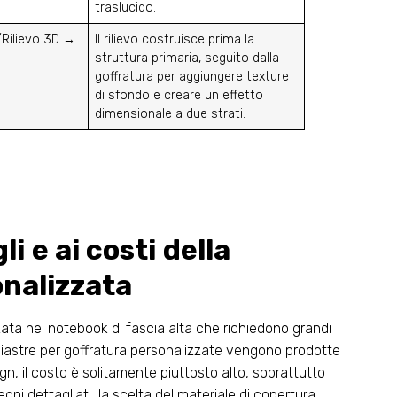
traslucido.
Rilievo 3D →
Il rilievo costruisce prima la
struttura primaria, seguito dalla
goffratura per aggiungere texture
di sfondo e creare un effetto
dimensionale a due strati.
i e ai costi della
onalizzata
zata nei notebook di fascia alta che richiedono grandi
piastre per goffratura personalizzate vengono prodotte
ign, il costo è solitamente piuttosto alto, soprattutto
gni dettagliati, la scelta del materiale di copertura