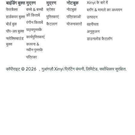
बाइंडिंग बुक्स
मुद्रण
मुद्रण
नोटबुक
Xinyi के बारे में
पेपरबैक्स
बच्चे & बच्चों
ब्रोशर
नोटबुक
ब्लॉग & मामले का अध्ययन
की किताबें
हार्डकवर बुक्स
पुस्तिकाएं
पत्रिकाओं
उत्पादन
रंगीन किताबें
बोर्ड बुक
कैटलाग
योजनाकारों
वहनीयता
पाठ्यपुस्तकें
पॉप-अप बुक्स
अनुकूलन
कार्यपुस्तिकाएं
फ्लेक्सिबाउंड
डाउनलोड कैटलॉग
बुक्स
कल्पना &
नवीन पुस्तकें
पत्रिका
कॉपीराइट © 2026 ，गुआंगज़ौ Xinyi प्रिंटिंग कंपनी, लिमिटेड. सर्वाधिकार सुरक्षित.