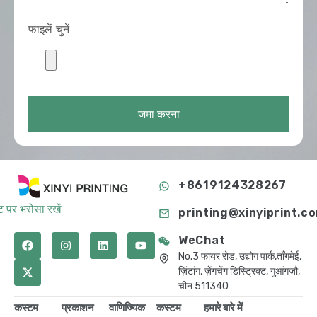
फाइलें चुनें
जमा करना
+8619124328267
 पर भरोसा रखें
printing@xinyiprint.c
WeChat
No.3 फायर रोड, उद्योग पार्क,ताँगमेई,
ज़िंटांग, ज़ेंगचेंग डिस्ट्रिक्ट, गुआंगज़ौ,
चीन 511340
कस्टम
प्रकाशन
वाणिज्यिक
कस्टम
हमारे बारे में