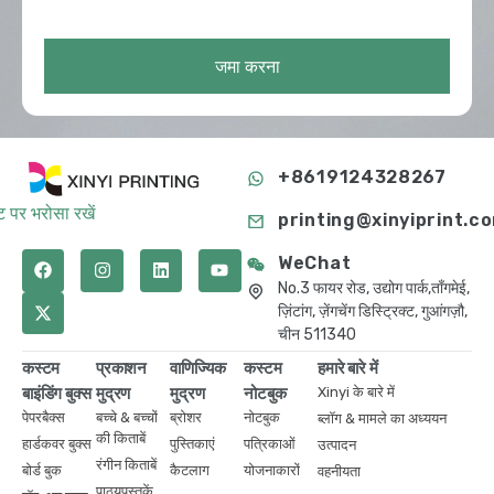
जमा करना
+8619124328267
 पर भरोसा रखें
printing@xinyiprint.c
WeChat
No.3 फायर रोड, उद्योग पार्क,ताँगमेई,
ज़िंटांग, ज़ेंगचेंग डिस्ट्रिक्ट, गुआंगज़ौ,
चीन 511340
कस्टम
प्रकाशन
वाणिज्यिक
कस्टम
हमारे बारे में
बाइंडिंग बुक्स
मुद्रण
मुद्रण
नोटबुक
Xinyi के बारे में
पेपरबैक्स
बच्चे & बच्चों
ब्रोशर
नोटबुक
ब्लॉग & मामले का अध्ययन
की किताबें
हार्डकवर बुक्स
पुस्तिकाएं
पत्रिकाओं
उत्पादन
रंगीन किताबें
बोर्ड बुक
कैटलाग
योजनाकारों
वहनीयता
पाठ्यपुस्तकें