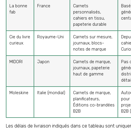
La bonne
France
Carnets
Basé 
fab
personnalisés,
géné
cahiers en tissu,
centa
papeterie durable
Cie du livre
Royaume-Uni
Carnets sur mesure,
Depui
curieux.
journaux, blocs-
cahi
notes de marque
Curi
MIDORI
Japon
Carnets de marque,
Pas 
journaux, papeterie
géné
haut de gamme
distr
détai
Moleskine
Italie (mondial)
Carnets de marque,
Auto
planificateurs,
pour
Éditions co-brandées
proj
B2B
B2B (
Les délais de livraison indiqués dans ce tableau sont unique