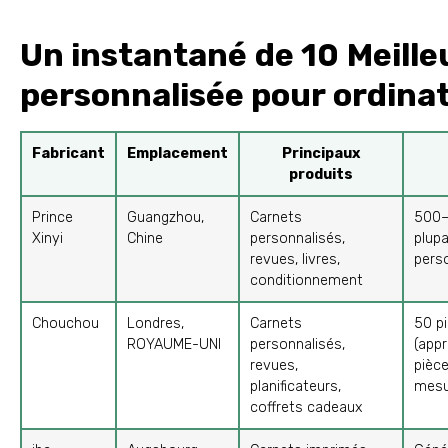
Un instantané de 10 Meille
personnalisée pour ordina
Fabricant
Emplacement
Principaux
produits
Prince
Guangzhou,
Carnets
500–
Xinyi
Chine
personnalisés,
plupa
revues, livres,
pers
conditionnement
Chouchou
Londres,
Carnets
50 p
ROYAUME-UNI
personnalisés,
(app
revues,
pièc
planificateurs,
mesu
coffrets cadeaux