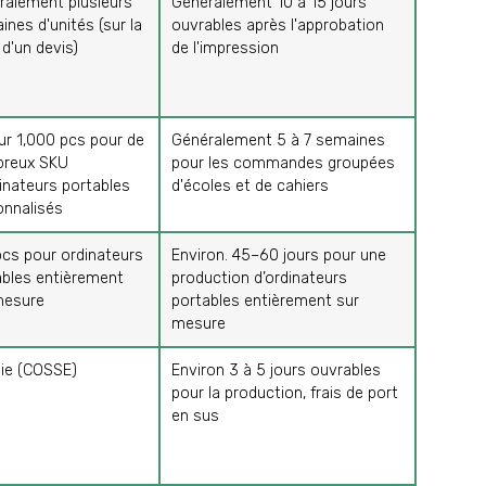
ralement plusieurs
Généralement 10 à 15 jours
ines d'unités (sur la
ouvrables après l'approbation
d'un devis)
de l'impression
ur 1,000 pcs pour de
Généralement 5 à 7 semaines
reux SKU
pour les commandes groupées
inateurs portables
d'écoles et de cahiers
onnalisés
pcs pour ordinateurs
Environ. 45–60 jours pour une
ables entièrement
production d’ordinateurs
mesure
portables entièrement sur
mesure
pie (COSSE)
Environ 3 à 5 jours ouvrables
pour la production, frais de port
en sus