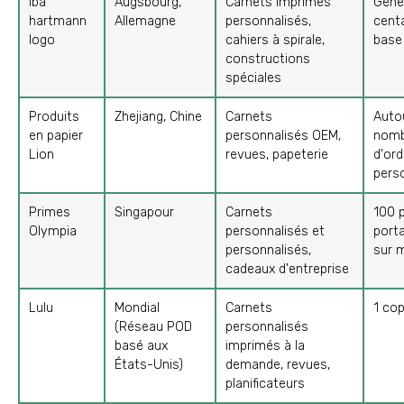
iba
Augsbourg,
Carnets imprimés
Géné
hartmann
Allemagne
personnalisés,
centa
logo
cahiers à spirale,
base 
constructions
spéciales
Produits
Zhejiang, Chine
Carnets
Auto
en papier
personnalisés OEM,
nomb
Lion
revues, papeterie
d'ord
pers
Primes
Singapour
Carnets
100 
Olympia
personnalisés et
port
personnalisés,
sur 
cadeaux d'entreprise
Lulu
Mondial
Carnets
1 co
(Réseau POD
personnalisés
basé aux
imprimés à la
États-Unis)
demande, revues,
planificateurs