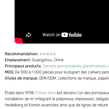
Recommandation:
☆☆☆☆☆
Emplacement:
Guangzhou, Chine
Principaux produits:
Carnets personnalisés
,
planificateurs
,
MOQ:
De 500 à 1 000 pièces pour la plupart des cahiers perso
Styles de marque:
OEM/ODM, collections de marque, papeter
Établi dans 1998,
Prince Xinyi
est devenu l'un des principau
installation de m² intégrant le prépresse, impression, obligat
Heidelberg et Komori avancées ainsi que de lignes de reliur