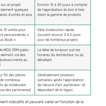
sur un projet;
Environ 15 à 30 jours à compter
ralement quelques
de l'approbation du bon à tirer,
ines d'unités et plus
selon la gamme de produits
s 10 unités pour
Délai d'exécution rapide,
ers personnalisés «
souvent environ 3 à 5 jours
ous Book »
pour de nombreux projets
de MOQ OEM public;
Le délai de livraison suit les
ralement via des
horaires du distributeur ou du
ibuteurs/vente au
détaillant
l
ur 50 des pièces
Généralement plusieurs
 de nombreux
semaines après l'approbation
ets de notebooks
de l'œuvre d'art; partenaire- et
via des partenaires)
dépendant de la région
ment indicatifs et peuvent varier en fonction de la