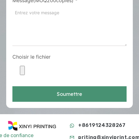
Message(MOQ200copies)
*
Choisir le fichier
Soumettre
+8619124328267
te de confiance
priting@xinyiprint.co