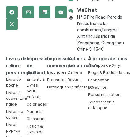
WeChat
N ° 3 Fire Road, Parc de
l'industrie de la
combustion,Tangmei,
Xintang, District de
Zengcheng, Guangzhou,
Chine 511340
Livres de
Impression
Impression
Cahiers
À propos de nous
reliure
de
commerciale
personnalisés
À propos de Xinyi
personnalisés
publication
Brochures
Cahiers
Blogs & Études de cas
Livre de
Enfants &
Brochures
Revues
Fabrication
poche
Livres
Catalogues
Planificateurs
Durabilité
pour
Livres à
Personnalisation
enfants
couverture
Télécharger le
rigide
Coloriages
catalogue
Livres de
Manuels
conseil
Classeurs
Livres
Fiction &
pop-up
Livres de