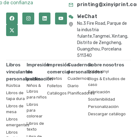
to de confianza
printing@xinyiprint.c
WeChat
No.3 Fire Road, Parque de
la industria
fulante,Tangmei, Xintang,
Distrito de Zengcheng,
Guangzhou, Porcelana
511340
Libros
Impresión
Impresión
Cuadernos
Sobre nosotros
vinculantes
de
comercial
personalizados
Sobre xinyi
personalizados
publicación
Folletos
Cuadernos
Blogs & Estudios de
caso
Rústica
Niños &
Folletos
Diario
Libros
Fabricación
Libros de
Catálogos
Planificadores
para niños
tapa dura
Sostenibilidad
Libros
Libros de
Personalización
para
mesa
Descargar catálogo
colorear
Libros
Libros de
emergentes
texto
Libros
Libro de