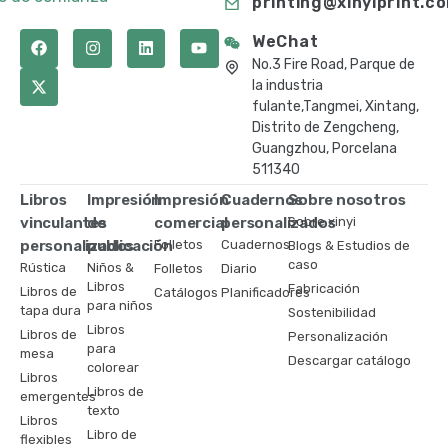
printing@xinyiprint.c
WeChat
No.3 Fire Road, Parque de
la industria
fulante,Tangmei, Xintang,
Distrito de Zengcheng,
Guangzhou, Porcelana
511340
Libros
Impresión
Impresión
Cuadernos
Sobre nosotros
vinculantes
de
comercial
personalizados
Sobre xinyi
personalizados
publicación
Folletos
Cuadernos
Blogs & Estudios de
caso
Rústica
Niños &
Folletos
Diario
Libros
Fabricación
Libros de
Catálogos
Planificadores
para niños
tapa dura
Sostenibilidad
Libros
Libros de
Personalización
para
mesa
Descargar catálogo
colorear
Libros
Libros de
emergentes
texto
Libros
Libro de
flexibles