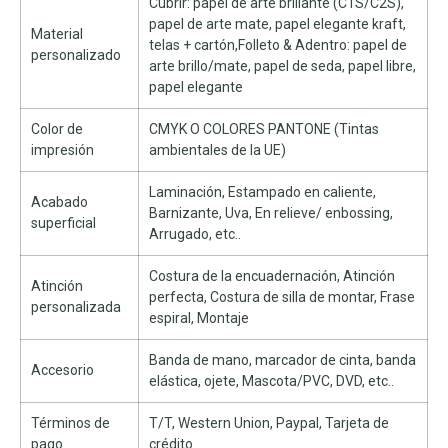
Cubrir: papel de arte brillante (C1S/C2S),
papel de arte mate, papel elegante kraft,
Material
telas + cartón,Folleto & Adentro: papel de
personalizado
arte brillo/mate, papel de seda, papel libre,
papel elegante
Color de
CMYK O COLORES PANTONE (Tintas
impresión
ambientales de la UE)
Laminación, Estampado en caliente,
Acabado
Barnizante, Uva, En relieve/ enbossing,
superficial
Arrugado, etc..
Costura de la encuadernación, Atinción
Atinción
perfecta, Costura de silla de montar, Frase
personalizada
espiral, Montaje
Banda de mano, marcador de cinta, banda
Accesorio
elástica, ojete, Mascota/PVC, DVD, etc..
Términos de
T/T, Western Union, Paypal, Tarjeta de
pago
crédito