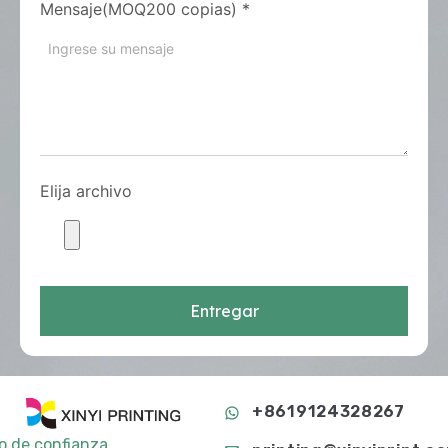
Mensaje(MOQ200 copias)
*
Elija archivo
Entregar
+8619124328267
to de confianza