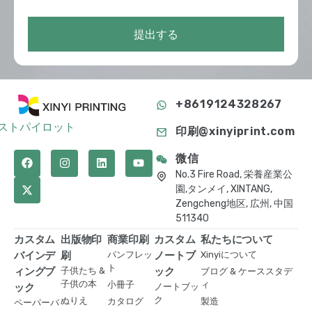
提出する
+8619124328267
ストパイロット
印刷@xinyiprint.com
微信
No.3 Fire Road, 栄養産業公
園,タンメイ, XINTANG,
Zengcheng地区, 広州, 中国
511340
カスタム
出版物印
商業印刷
カスタム
私たちについて
バインデ
刷
パンフレッ
ノートブ
Xinyiについて
ト
ィングブ
子供たち &
ック
ブログ & ケーススタデ
子供の本
小冊子
ィ
ック
ノートブッ
ク
ぬりえ
カタログ
製造
ペーパーバ