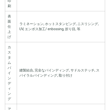
印
刷
表
面
ラミネーション, ホットスタンピング, ニスリシング,
仕
UV, エンボス加工/ enbossing, 折り目, 等.
上
げ
カ
ス
タ
ム
バ
縫製結合, 完全なバインディング, サドルステッチ, ス
イ
パイラルバインディング, 取り付け
ン
デ
ィ
ン
グ
ア