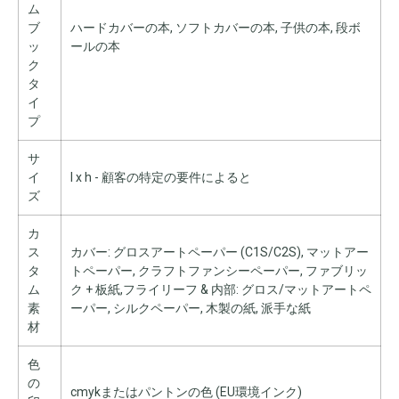
ム
ブ
ハードカバーの本, ソフトカバーの本, 子供の本, 段ボ
ッ
ールの本
ク
タ
イ
プ
サ
イ
l x h - 顧客の特​​定の要件によると
ズ
カ
ス
カバー: グロスアートペーパー (C1S/C2S), マットアー
タ
トペーパー, クラフトファンシーペーパー, ファブリッ
ム
ク + 板紙,フライリーフ & 内部: グロス/マットアートペ
素
ーパー, シルクペーパー, 木製の紙, 派手な紙
材
色
の
cmykまたはパントンの色 (EU環境インク)