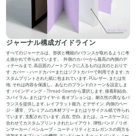
ジャーナル構成ガイドライン
すべてのジャーナルは、形状と機能のバランスが取れるように考
え抜かれて作られています。. 外側のカバーから最高の内側のデ
ィテールまで, 高品質のノートブックに入るものは次のとおりで
す: カバー - ハードカバーまたはソフトカバーで利用できます, カ
スタムプリントされた紙に包まれています, PUレザー, または生
地. それは内容を保護し、あなたのブランドのトーンを設定しま
す. バインディング - Thread-Sewnから選択します, 接着剤結合,
スパイラル, またはワイヤ-o. 各オプションは、耐久性の異なるバ
ランスを提供します, レイフラット能力, とデザイン. 内側のペー
ジ - 通常、プレミアムの木材フリーまたはリサイクル紙で作られ
ています, 支配されています, 点在, 空白, または、ユースケースに
合わせてカスタムプリントされたレイアウト. 弾性バンド / リボ
ンマーカー / ペンループ - ユーティリティとエレガンスの両方を
追加するオプションの機能. エンドシート & ヘッドバンド - ノー