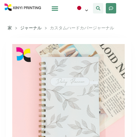
カスタマイズ
なぜxinyi
私たちについて
家
>
ジャーナル
>
カスタムハードカバージャーナル