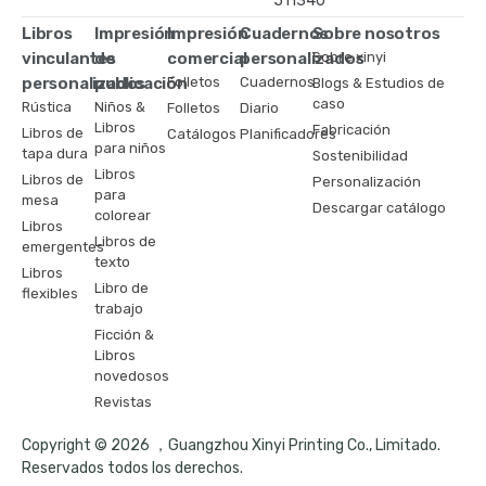
511340
Libros
Impresión
Impresión
Cuadernos
Sobre nosotros
vinculantes
de
comercial
personalizados
Sobre xinyi
personalizados
publicación
Folletos
Cuadernos
Blogs & Estudios de
caso
Rústica
Niños &
Folletos
Diario
Libros
Fabricación
Libros de
Catálogos
Planificadores
para niños
tapa dura
Sostenibilidad
Libros
Libros de
Personalización
para
mesa
Descargar catálogo
colorear
Libros
Libros de
emergentes
texto
Libros
Libro de
flexibles
trabajo
Ficción &
Libros
novedosos
Revistas
Copyright © 2026 ，Guangzhou Xinyi Printing Co., Limitado.
Reservados todos los derechos.