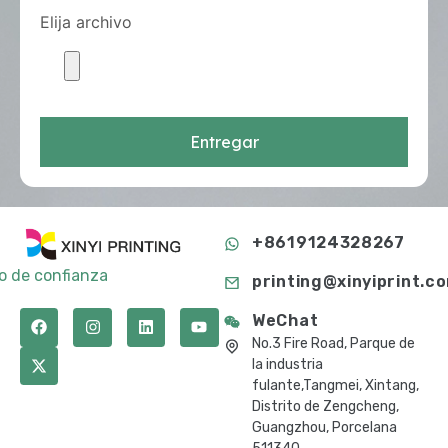
Elija archivo
Entregar
+8619124328267
to de confianza
printing@xinyiprint.c
WeChat
No.3 Fire Road, Parque de
la industria
fulante,Tangmei, Xintang,
Distrito de Zengcheng,
Guangzhou, Porcelana