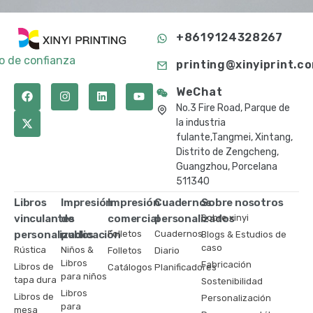
+8619124328267
to de confianza
printing@xinyiprint.c
WeChat
No.3 Fire Road, Parque de
la industria
fulante,Tangmei, Xintang,
Distrito de Zengcheng,
Guangzhou, Porcelana
511340
Libros
Impresión
Impresión
Cuadernos
Sobre nosotros
vinculantes
de
comercial
personalizados
Sobre xinyi
personalizados
publicación
Folletos
Cuadernos
Blogs & Estudios de
caso
Rústica
Niños &
Folletos
Diario
Libros
Fabricación
Libros de
Catálogos
Planificadores
para niños
tapa dura
Sostenibilidad
Libros
Libros de
Personalización
para
mesa