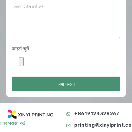
फाइलें चुनें
जमा करना
+8619124328267
 पर भरोसा रखें
printing@xinyiprint.c