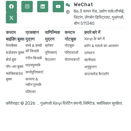
WeChat
No.3 फायर रोड, उद्योग पार्क,ताँगमेई,
ज़िंटांग, ज़ेंगचेंग डिस्ट्रिक्ट, गुआंगज़ौ,
चीन 511340
कस्टम
प्रकाशन
वाणिज्यिक
कस्टम
हमारे बारे में
बाइंडिंग बुक्स
मुद्रण
मुद्रण
नोटबुक
Xinyi के बारे में
पेपरबैक्स
बच्चे & बच्चों
ब्रोशर
नोटबुक
ब्लॉग & मामले का अध्ययन
की किताबें
हार्डकवर बुक्स
पुस्तिकाएं
पत्रिकाओं
उत्पादन
रंगीन किताबें
बोर्ड बुक
कैटलाग
योजनाकारों
वहनीयता
पाठ्यपुस्तकें
पॉप-अप बुक्स
अनुकूलन
कार्यपुस्तिकाएं
फ्लेक्सिबाउंड
डाउनलोड कैटलॉग
बुक्स
कल्पना &
नवीन पुस्तकें
पत्रिका
कॉपीराइट © 2026 ，गुआंगज़ौ Xinyi प्रिंटिंग कंपनी, लिमिटेड. सर्वाधिकार सुरक्षित.