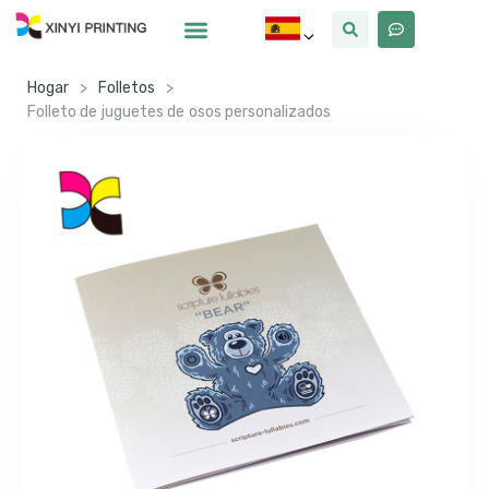
Por Qué Xinyi
Sobre Nosotros
Hogar
>
Folletos
>
Folleto de juguetes de osos personalizados