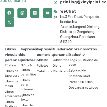
to de confianza
printing@xinyiprint.c
WeChat
No.3 Fire Road, Parque de
la industria
fulante,Tangmei, Xintang,
Distrito de Zengcheng,
Guangzhou, Porcelana
511340
Libros
Impresión
Impresión
Cuadernos
Sobre nosotros
vinculantes
de
comercial
personalizados
Sobre xinyi
personalizados
publicación
Folletos
Cuadernos
Blogs & Estudios de
caso
Rústica
Niños &
Folletos
Diario
Libros
Fabricación
Libros de
Catálogos
Planificadores
para niños
tapa dura
Sostenibilidad
Libros
Libros de
Personalización
para
mesa
Descargar catálogo
colorear
Libros
Libros de
emergentes
texto
Libros
Libro de
flexibles