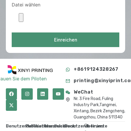
Datei wählen
Einreichen
+8619124328267
rauen Sie dem Piloten
printing@xinyiprint.c
WeChat
Nr. 3 Fire Road, Fuling
Industry Park,Tangmei,
Xintang, Bezirk Zengcheng,
Guangzhou, China 511340
Benutzerdefinierte
Publikationsdruck
Handelsdruck
Benutzerdefinierte
Über uns