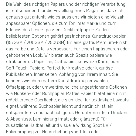
Die Wahl des richtigen Papiers und der richtigen Verarbeitung
ist entscheidend für die Erstellung eines Magazins, das sich
genauso gut anfühlt, wie es aussieht. Wir bieten eine Vielzahl
anpassbarer Optionen, die zum Ton Ihrer Marke und zum
Erlebnis des Lesers passen: Deckblattpapier: Zu den
beliebtesten Optionen gehört gestrichenes Kunstdruckpapier
(157GSM / 200GSM / 250GSM) für eine glatte, Premium-Finish,
das Farbe und Details verbessert. Für einen haptischeren oder
gehobeneren Look, Wir bieten auch Spezialpapiere wie
strukturiertes Papier an, Kraftpapier, schwarze Karte, oder
Soft-Touch-Papiere, Perfekt für kreative oder luxuriöse
Publikationen. Innenseiten: Abhängig von Ihrem Inhalt, Sie
können zwischen mattem Kunstdruckpapier wählen,
Offsetpapier, oder umweltfreundliche ungestrichene Optionen
wie Munken- oder Buchpapier. Mattes Papier bietet eine nicht
reflektierende Oberfläche, die sich ideal für textlastige Layouts
eignet, während Buchpapier leicht und natürlich ist, ein
entspannteres und nachhaltigeres Gefühl vermitteln. Drucken
& Abschluss: Laminierung (matt oder glänzend) Für
zusätzliche Haltbarkeit und visuelle Wirkung Spot UV /
Folienprägung zur Hervorhebung von Titeln oder