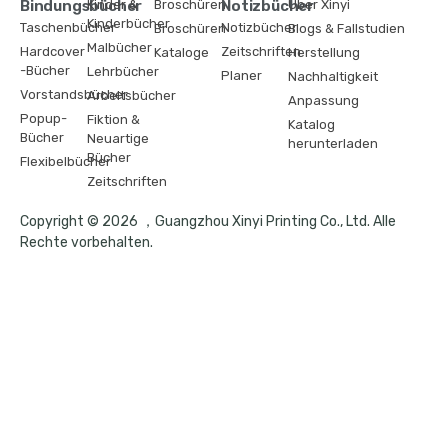
Bindungsbücher
Kinder &
Broschüren
Notizbücher
Über Xinyi
Kinderbücher
Taschenbücher
Notizbücher
Broschüren
Blogs & Fallstudien
Malbücher
Hardcover
Zeitschriften
Kataloge
Herstellung
-Bücher
Lehrbücher
Planer
Nachhaltigkeit
Vorstandsbücher
Arbeitsbücher
Anpassung
Popup-
Fiktion &
Katalog
Bücher
Neuartige
herunterladen
Bücher
Flexibelbücher
Zeitschriften
Copyright © 2026 ，Guangzhou Xinyi Printing Co., Ltd. Alle
Rechte vorbehalten.