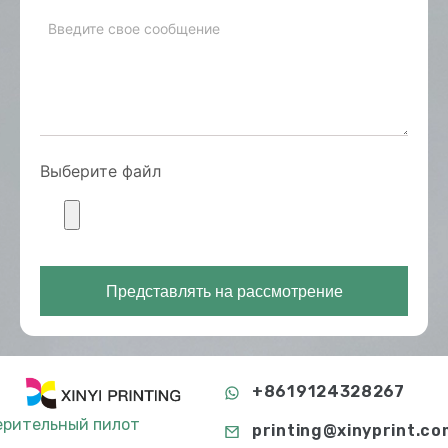
Выберите файл
Представлять на рассмотрение
+8619124328267
ерительный пилот
printing@xinyprint.co