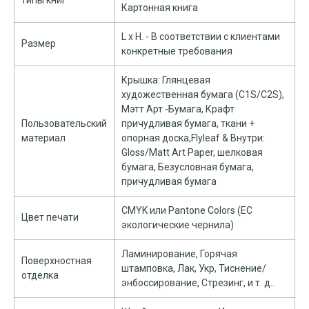
типы книг
Картонная книга
L x H. - В соответствии с клиентами
Размер
конкретные требования
Крышка: Глянцевая
художественная бумага (C1S/C2S),
Мэтт Арт -Бумага, Крафт
Пользовательский
причудливая бумага, ткани +
материал
опорная доска,Flyleaf & Внутри:
Gloss/Matt Art Paper, шелковая
бумага, Безусловная бумага,
причудливая бумага
CMYK или Pantone Colors (ЕС
Цвет печати
экологические чернила)
Ламинирование, Горячая
Поверхностная
штамповка, Лак, Укр, Тиснение/
отделка
энбоссирование, Стрезинг, и т. д..