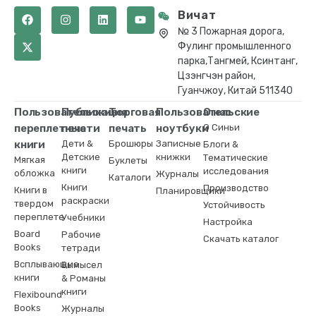
Вичат
№ 3 Пожарная дорога,
Фулинг промышленного
парка,Тангмей, Ксинтанг,
Цзэнгчэн район,
Гуанчжоу, Китай 511340
Пользовательские
Публикация
Торговая
Пользовательские
О нас
переплетные
печати
печать
ноутбуки
О Синьи
книги
Дети &
Брошюры
Записные
Блоги &
Детские
книжки
Тематические
Мягкая
Буклеты
книги
исследования
обложка
Журналы
Каталоги
Книги
Производство
Книги в
Планировщики
раскраски
твердом
Устойчивость
переплете
Учебники
Настройка
Board
Рабочие
Скачать каталог
Books
тетради
Всплывающие
Вымысел
книги
& Романы
книги
Flexibound
Books
Журналы