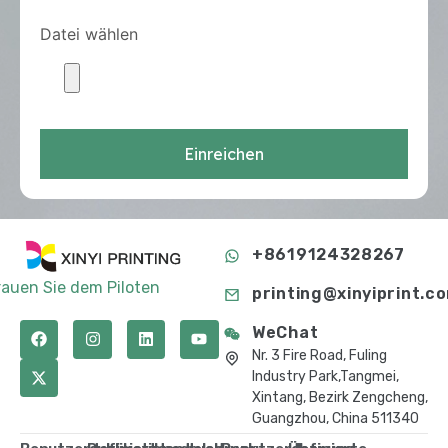
Datei wählen
Einreichen
+8619124328267
rauen Sie dem Piloten
printing@xinyiprint.c
WeChat
Nr. 3 Fire Road, Fuling
Industry Park,Tangmei,
Xintang, Bezirk Zengcheng,
Guangzhou, China 511340