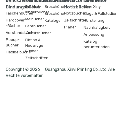
Benutzerdefinierte
Publikationsdruck
Handelsdruck
Benutzerdefinierte
Über uns
Bindungsbücher
Kinder &
Broschüren
Notizbücher
Über Xinyi
Kinderbücher
Taschenbücher
Notizbücher
Broschüren
Blogs & Fallstudien
Malbücher
Hardcover
Zeitschriften
Kataloge
Herstellung
-Bücher
Lehrbücher
Planer
Nachhaltigkeit
Vorstandsbücher
Arbeitsbücher
Anpassung
Popup-
Fiktion &
Katalog
Bücher
Neuartige
herunterladen
Bücher
Flexibelbücher
Zeitschriften
Copyright © 2026 ，Guangzhou Xinyi Printing Co., Ltd. Alle
Rechte vorbehalten.