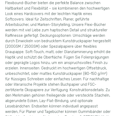
Flexibound-Bücher bieten die perfekte Balance zwischen
Haltbarkeit und Flexibilität – sie kombinieren den hochwertigen
Look eines Hardcovers mit der leichten Haptik eines
Softcovers. Ideal für Zeitschriften, Planer, geführte
Arbeitsbücher, und Marken-Storytelling, Unsere Flexi-Bücher
werden mit viel Liebe zum haptischen Detail und struktureller
Raffinesse gefertigt. Deckungsoptionen: Umschläge werden
durch Einwickeln von bedrucktem Kunstdruckpapier hergestellt
(200GSM / 250GSM) oder Spezialpapiere über flexibles
Graupappe. Soft-Touch, matt, oder Glanzlaminierung erhöht die
Haptik und schützt die Oberfläche. Fügen Sie Folienprägungen
oder geprägte Logos hinzu, um ein anspruchsvolles Finish zu
erzielen. Innenseiten: Gedruckt im hochwertigen Offsetdruck,
unbeschichtet, oder mattes Kunstdruckpapier (80–150 g/m²)
für flüssiges Schreiben oder einfaches Lesen. Für nachhaltige
oder literarische Projekte stehen Buchpapier und FSC-
zertifizierte Ökopapiere zur Verfügung. Konstruktionsdetails: Zu
den Merkmalen gehören freiliegende oder versteckte Stacheln,
abgerundete Ecken, Lay-Flat-Bindung, und optionale
Lesebändchen. Endseiten können individuell angepasst
werden, Für Planer und Tagebücher können Gummibänder oder