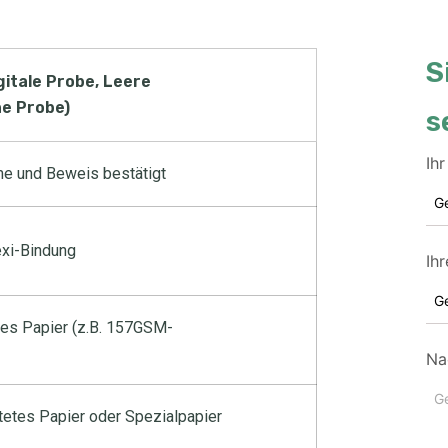
S
gitale Probe, Leere
e Probe)
s
Ih
e und Beweis bestätigt
exi-Bindung
Ihr
es Papier (z.B. 157GSM-
Na
etes Papier oder Spezialpapier