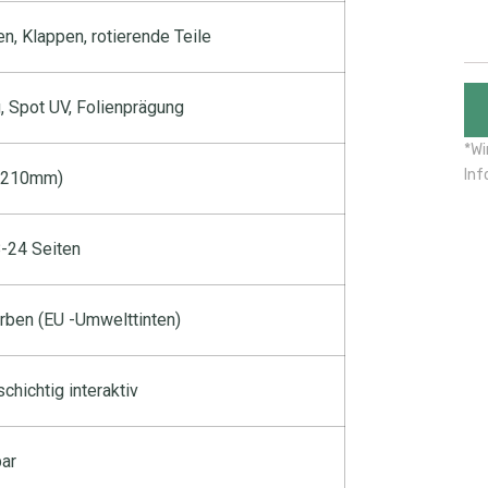
, Klappen, rotierende Teile
, Spot UV, Folienprägung
*Wi
Inf
0x210mm)
8-24 Seiten
ben (EU -Umwelttinten)
hichtig interaktiv
bar