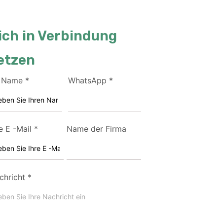
ich in Verbindung
etzen
r Name
*
WhatsApp
*
e E -Mail
*
Name der Firma
chricht
*