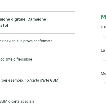
M
ione digitale, Campione
ato)
Il
o ricevuto e la prova confermata
La
colante o flessibile
Me
ta (per esempio. 157carta d'arte GSM)
 GSM o carta speciale