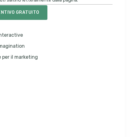
uti saltino letteralmente dalla pagina.
ENTIVO GRATUITO
nteractive
Imagination
 per il marketing