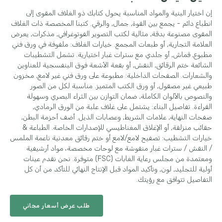
إن اختيار البنية والمواد المناسبة يحول كتابك ذو الغلاف المقوى إلى
انطباع دائم - يجمع بين القوة, جمال, والرقي. كتبنا المخصصة ذات الغلاف
المقوى مصنوعة بدقة, مثالية لكتب التصوير الفوتوغرافي, مذكرات, يعرض
العلامة التجارية, أو طبعات المجمع. خيارات الغلاف: ملفوفة في ورق فني
مطبوع, قماش, أو جلدي مع سترات غبار اختيارية. تشمل التشطيبات
الشائعة ختم الرقائق, النقش, أو بقعة الأشعة فوق البنفسجية للعناوين
والشعارات. الصفحات الداخلية: مطبوعة على ورق فني غير لامع, مخزون
طبيعي غير مصقول, أو ورق الكتب المتميز. مناسبة لكل من الصور
والنصوص بالألوان الكاملة, ضمان التوازن بين الثراء البصري وسهولة
القراءة. تفاصيل البناء: يشتمل على غلاف علبة من الورق الرمادي,
صفحات النهاية, علامات الشريط, وعصابات الذيل. أضف أحزمة البطن,
حقائب منزلقة, أو الإغلاق المغناطيسي للإصدارات الخاصة. الطباعة &
خيارات التشطيب: تصفيح لامع/لامع أو ختم رقائق معدنية ناعمة الملمس
/ النقش / سترات غبار منقوشة مع لوحات مخصصة، مواد أرشيفية
ومعتمدة من مجلس رعاية الغابات (FSC) متوفرة. نحن نقدم عينات
أولية للتجليد, لون, وتأكيد المواد قبل الإنتاج النهائي للتأكد من أن كل
التفاصيل تتوافق مع رؤيتك.
طلب عرض أسعار مجاني