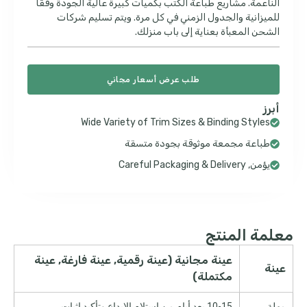
الناعمة. مشاريع طباعة الكتب بكميات كبيرة عالية الجودة وفقًا
للميزانية والجدول الزمني في كل مرة. ويتم تسليم شركات
الشحن المعبأة بعناية إلى باب منزلك.
طلب عرض أسعار مجاني
أبرز
Wide Variety of Trim Sizes & Binding Styles
طباعة مجمعة موثوقة بجودة متسقة
يؤمن,
Careful Packaging & Delivery
معلمة المنتج
عينة مجانية (عينة رقمية, عينة فارغة, عينة
عينة
مكتملة)
مهلة
10-15 بعد أيام من استلام الإيداع وتأكيد إثبات