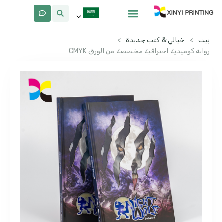
معلومات عنا
لماذا Xinyi
بيت
>
خيالي & كتب جديدة
>
رواية كوميدية احترافية مخصصة من الورق CMYK