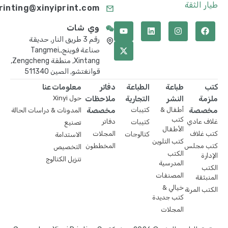
طيار الثقة
printing@xinyiprint.com
وي شات
رقم 3 طريق النار, حديقة
صناعة فوينج,Tangmei,
Xintang, منطقة Zengcheng,
قوانغتشو, الصين 511340
كتب
طباعة
الطباعة
دفاتر
معلومات عنا
ملزمة
النشر
التجارية
ملاحظات
حول Xinyi
مخصصة
أطفال &
كتيبات
مخصصة
المدونات & دراسات الحالة
كتب
غلاف عادي
دفاتر
كتيبات
تصنيع
الأطفال
كتب غلاف
المجلات
كتالوجات
الاستدامة
كتب التلوين
كتب مجلس
المخططون
التخصيص
الكتب
الإدارة
تنزيل الكتالوج
المدرسية
الكتب
المصنفات
المنبثقة
خيالي &
الكتب المرنة
كتب جديدة
المجلات