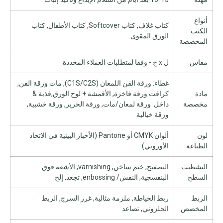
أنواع
كتاب غلاف, كتاب Softcover, كتاب الأطفال, كتاب
الكتب
الورق المقوى
المخصصة
مقاس
ل x ح - وفقا لمتطلبات العملاء المحددة
غطاء: ورقة الفن اللمعان (C1S/C2S), مات ورقة الفن,
مادة
كرافت ورقة فاخرة, الأقمشة + لوح الورق,فذبة &
مخصصة
داخل: ورقة لمعان/مات, ورقة الحرير, ورقة خشبية,
ورقة خيالية
لون
ألوان CMYK أو Pantone (الأحبار البيئية في الاتحاد
الطباعة
الأوروبي)
التشطيب
التصفيح, ختم ساخن, varnishing, الأشعة فوق
السطح
البنفسجية, النقش/ enbossing, تجعد, إلخ.
الربط
ربط الخياطة, ملزمة مثالية, غرز السرج, الربط
المخصص
الحلزوني, تصاعد