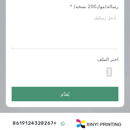
رسالة(موك200 نسخة)
*
اختر الملف
يُقدِّم
+8619124328267