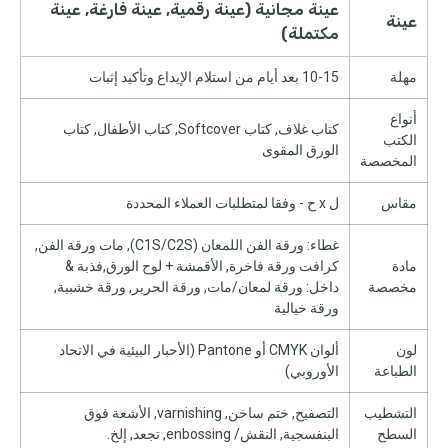
عينة مجانية (عينة رقمية, عينة فارغة, عينة
عينة
مكتملة)
مهلة
10-15 بعد أيام من استلام الإيداع وتأكيد إثبات
أنواع
كتاب غلاف, كتاب Softcover, كتاب الأطفال, كتاب
الكتب
الورق المقوى
المخصصة
مقاس
ل x ح - وفقا لمتطلبات العملاء المحددة
غطاء: ورقة الفن اللمعان (C1S/C2S), مات ورقة الفن,
مادة
كرافت ورقة فاخرة, الأقمشة + لوح الورق,فذبة &
مخصصة
داخل: ورقة لمعان/مات, ورقة الحرير, ورقة خشبية,
ورقة خيالية
لون
ألوان CMYK أو Pantone (الأحبار البيئية في الاتحاد
الطباعة
الأوروبي)
التشطيب
التصفيح, ختم ساخن, varnishing, الأشعة فوق
السطح
البنفسجية, النقش/ enbossing, تجعد, إلخ.