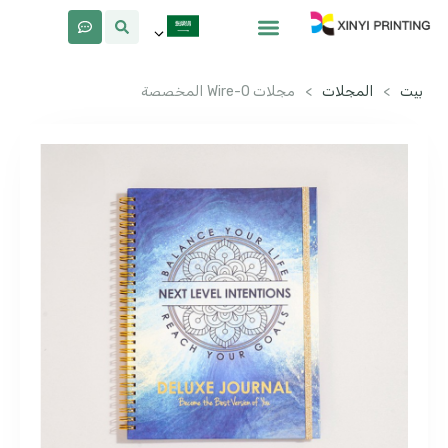
معلومات عنا
لماذا Xinyi
بيت
>
المجلات
>
مجلات Wire-O المخصصة