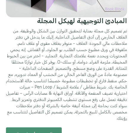
المبادئ التوجيهية لهيكل المجلة
تم تصميم كل مجلة بعناية لتحقيق التوازن بين الشكل والوظيفة. من
الغلاف الخارجي إلى أدق التفاصيل الداخلية, إليك ما يدخل في دفتر
ملاحظات عالي الجودة: الغلاف - متوفر بغلاف مقوى أو غلاف ناعم,
ملفوفة في ورق مطبوع حسب الطلب, بو الجلود, أو القماش. إنه يحمي
المحتويات ويحدد نغمة علامتك التجارية. التجليد - اختر من بين الخيوط
المخيطة, ملزمة الغراء, دوامة, أو سلك-O. يوفر كل خيار توازنًا مختلفًا
للمتانة, القدرة على وضع مسطح, والتصميم. الصفحات الداخلية -
مصنوعة عادةً من الورق الفاخر الخالي من الخشب أو المعاد تدويره, مع
حكم, منقط, فارغ, أو تخطيطات مطبوعة خصيصًا لتناسب حالة الاستخدام
الخاصة بك. شريط مطاطي / علامة الشريط / Pen Loop – ميزات
اختيارية تضيف المنفعة والأناقة. أوراق النهاية & عصابات الرأس – تفاصيل
دقيقة تعمل على رفع مستوى تشطيب الكمبيوتر الدفتري وتعزيز الربط.
سواء كنت بحاجة إلى مجلة أنيقة خاصة بالشركة أو دفتر ملاحظات
مخصص بالكامل للبيع بالتجزئة, يمكن تصميم كل التفاصيل لتتناسب مع
رؤيتك.