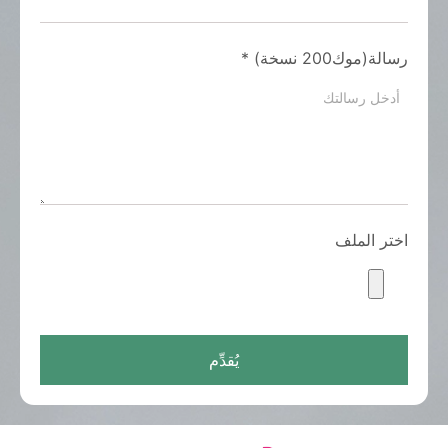
رسالة(موك200 نسخة)
*
اختر الملف
يُقدِّم