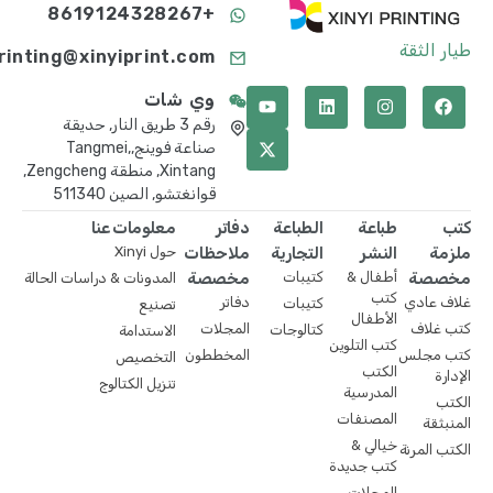
+8619124328267
طيار الثقة
printing@xinyiprint.com
وي شات
رقم 3 طريق النار, حديقة
صناعة فوينج,Tangmei,
Xintang, منطقة Zengcheng,
قوانغتشو, الصين 511340
كتب
طباعة
الطباعة
دفاتر
معلومات عنا
ملزمة
النشر
التجارية
ملاحظات
حول Xinyi
مخصصة
أطفال &
كتيبات
مخصصة
المدونات & دراسات الحالة
كتب
غلاف عادي
دفاتر
كتيبات
تصنيع
الأطفال
كتب غلاف
المجلات
كتالوجات
الاستدامة
كتب التلوين
كتب مجلس
المخططون
التخصيص
الكتب
الإدارة
تنزيل الكتالوج
المدرسية
الكتب
المصنفات
المنبثقة
خيالي &
الكتب المرنة
كتب جديدة
المجلات