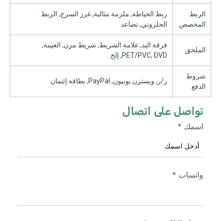
الربط
ربط الخياطة, ملزمة مثالية, غرز السرج, الربط
المخصص
الحلزوني, تصاعد
فرقة اليد, علامة الشريط, شريط مرن, العيينة,
الملحق
PET/PVC, DVD, إلخ.
شروط
ر/ر, ويسترن يونيون, PayPal, بطاقة إئتمان
الدفع
تواصل على اتصال
اسمك
*
واتساب
*