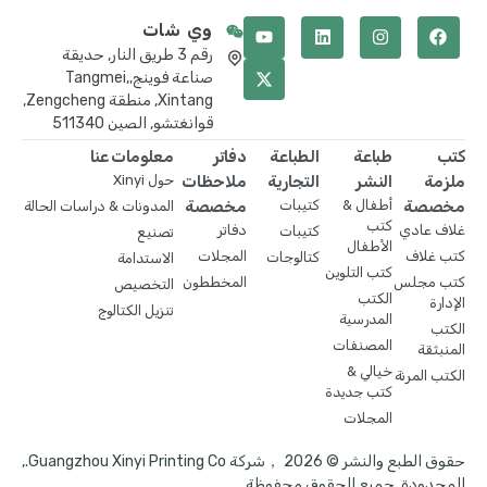
وي شات
رقم 3 طريق النار, حديقة
صناعة فوينج,Tangmei,
Xintang, منطقة Zengcheng,
قوانغتشو, الصين 511340
كتب
طباعة
الطباعة
دفاتر
معلومات عنا
ملزمة
النشر
التجارية
ملاحظات
حول Xinyi
مخصصة
أطفال &
كتيبات
مخصصة
المدونات & دراسات الحالة
كتب
غلاف عادي
دفاتر
كتيبات
تصنيع
الأطفال
كتب غلاف
المجلات
كتالوجات
الاستدامة
كتب التلوين
كتب مجلس
المخططون
التخصيص
الكتب
الإدارة
تنزيل الكتالوج
المدرسية
الكتب
المصنفات
المنبثقة
خيالي &
الكتب المرنة
كتب جديدة
المجلات
حقوق الطبع والنشر © 2026 ，شركة Guangzhou Xinyi Printing Co.,
المحدودة. جميع الحقوق محفوظة.