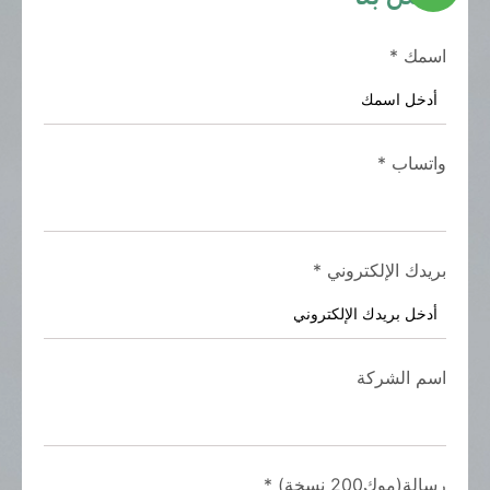
اسمك
*
واتساب
*
بريدك الإلكتروني
*
اسم الشركة
رسالة(موك200 نسخة)
*