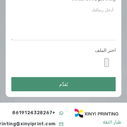
اختر الملف
يُقدِّم
+8619124328267
طيار الثقة
printing@xinyiprint.com