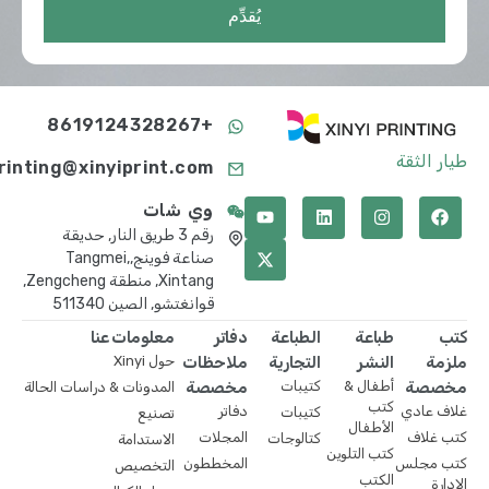
يُقدِّم
+8619124328267
طيار الثقة
printing@xinyiprint.com
وي شات
رقم 3 طريق النار, حديقة
صناعة فوينج,Tangmei,
Xintang, منطقة Zengcheng,
قوانغتشو, الصين 511340
كتب
طباعة
الطباعة
دفاتر
معلومات عنا
ملزمة
النشر
التجارية
ملاحظات
حول Xinyi
مخصصة
أطفال &
كتيبات
مخصصة
المدونات & دراسات الحالة
كتب
غلاف عادي
دفاتر
كتيبات
تصنيع
الأطفال
كتب غلاف
المجلات
كتالوجات
الاستدامة
كتب التلوين
كتب مجلس
المخططون
التخصيص
الكتب
الإدارة