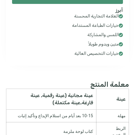
أبرز
العلامة التجارية المحسنة
خيارات الطباعة المستدامة
اللمس والمشاركة
متين ويدوم طويلاً
خيارات التخصيص العالية
معلمة المنتج
عينة مجانية (عينة رقمية, عينة
عينة
فارغة,عينة مكتملة)
مهلة
10-15 بعد أيام من استلام الإيداع وتأكيد إثبات
الربط
كتاب لوحة ملزمة
المخصص