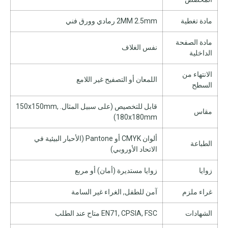
مادة تغطية
2MM 2.5mm رمادي وورق فني
مادة الصفحة
نفس الغلاف
الداخلية
الانتهاء من
اللمعان أو التصفيح غير اللامع
السطح
قابل للتخصيص (على سبيل المثال. 150x150mm,
مقاس
180x180mm)
ألوان CMYK أو Pantone (الأحبار البيئية في
الطباعة
الاتحاد الأوروبي)
زوايا
زوايا مستديرة (أمان) أو مربع
غراء ملزم
آمن للطفل, الغراء غير السامة
الشهادات
EN71, CPSIA, FSC متاح عند الطلب