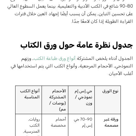
80-90 شائع في الكتب الأدبية والتعليمية. بينما يعمل السطوع العالي
لى تحسين التباين, يمكن أن يسبب أيضًا إجهاد العين خلال فترات
لقراءة الطويلة إذا كان لامعًا جدًا.
دول نظرة عامة حول ورق الكتاب
لجدول أدناه يلخص المشتركة
أنواع ورق طباعة الكتب
, وزنهم
لنموذجي, الأحجام المرجعية, وأنواع الكتب التي يتم استخدامها في
غلب الأحيان.
نوع الورق
جي إس إم
الأحجام
أنواع الكتب
نموذجي /
المشتركة
المناسبة
وزن
(بوصات /
مم)
ورقة غير
70-90 جي
أحجام
روايات,
مصممة
إس إم
مخصصة
الكتب
المدرسية,