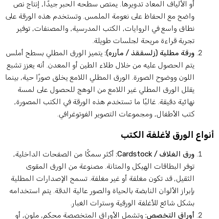
أو الألياف المعاد تدويرها. يمتص سطحه الحبر جيدًا, إنتاج نص
واضح مع الحفاظ على نعومة الملمس. وتستخدم هذه الورقة على
نطاق واسع في الروايات, الكتب المدرسية, والمصنفات, توفير
تجربة قراءة مريحة لجلسات طويلة.
ورقة مطلية
(
ز
ل
س
ق
ق
ذ
/
م
أ
ر
ر
ه
)
:
يتميز الورق المطلي بسطح أملس
يتم الحصول عليه من خلال طلاء الطين أو المعدن. أنه يعزز تشبع
اللون ووضوح الصورة. الورق المطلي اللامع يخلق صورًا حية, بينما
يقلل الورق المطلي غير اللامع من الوهج للحصول على لمسة
نهائية دقيقة. غالبًا ما تستخدم هذه الورقة في الكتب المصورة,
كتب الأطفال, ومجموعات التصوير الفوتوغرافي.
نواع الورق لأغلفة الكتب
ورق الغلاف / Cardstock:
أكثر سمكًا من الصفحات الداخلية,
توفر البطاقات الهيكل والمتانة. مصنوعة من الورق المقوى
الثقيل, قد تكون مغلفة أو غير مغلفة. تسمح الإصدارات المطلية
بإبراز الألوان النابضة بالحياة والصور عالية الدقة. يتم استخدامه
بشكل شائع للأغلفة الورقية وسترات الغبار.
أوراق التخصص:
وتشمل الأوراق المتخصصة محكم, ملون, أو