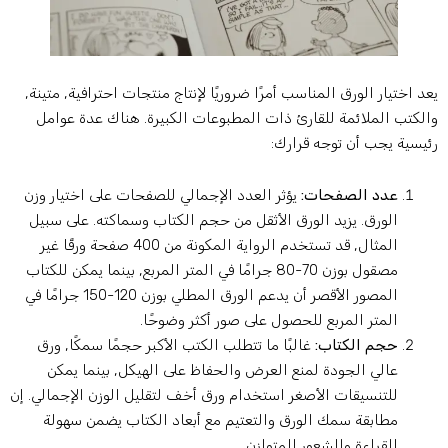
عد اختيار الورق المناسب أمرًا ضروريًا لإنتاج منتجات احترافية, متينة,
الكتب الملائمة للقارئ ذات المطبوعات الكبيرة. هناك عدة عوامل
ئيسية يجب أن توجه قرارك:
عدد الصفحات:
يؤثر العدد الإجمالي للصفحات على اختيار وزن
الورق. يزيد الورق الأثقل من حجم الكتاب وسماكته. على سبيل
المثال, قد تستخدم الرواية المكونة من 400 صفحة ورقًا غير
مصقول بوزن 70-80 جرامًا في المتر المربع, بينما يمكن للكتاب
المصور الأقصر أن يدعم الورق المطلي بوزن 120-150 جرامًا في
المتر المربع للحصول على صور أكثر وضوحًا.
حجم الكتاب:
غالبًا ما تتطلب الكتب الأكبر حجمًا سمكًا, ورق
عالي الجودة لمنع العرض والحفاظ على الهيكل, بينما يمكن
للتنسيقات الأصغر استخدام ورق أخف لتقليل الوزن الإجمالي. إن
مطابقة سمك الورق والتعتيم مع أبعاد الكتاب يضمن سهولة
القراءة والشعور المتوازن.