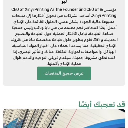
ليو
مؤسس &
CEO of Xinyi Printing As the Founder and CEO of
Xinyi Printing
, أساعد الشركات على تحويل أفكارها إلى منتجات
مطبوعة عالية الجودة بشكل عملي, الحلول القائمة على الإنتاج.
أعمل أيضًا كمحاضر نجم معتمد من علي بابا ونائب رئيس جمعية
صناعة الطباعة, تبادل الأفكار العملية حول الطباعة والتصنيع
الحديث. و Xini, نقوم بتطوير حلول طباعة مخصصة بناءً على ظروف
الإنتاج الحقيقية، مما يساعد العملاء على اختيار المواد المناسبة,
الهياكل, والمواصفات لموازنة التكلفة, متانة, والتأثير البصري. إذا
كنت تطلق مشروعًا جديدًا, سيقدم فريقي التوجيه والدعم طوال
عملية الإنتاج بأكملها.
عرض جميع المنتجات
د تعجبك أيضًا