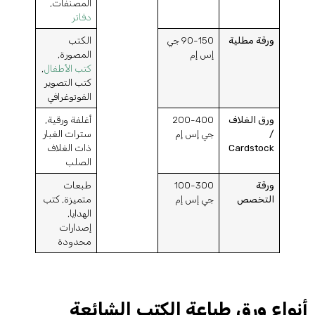
المصنفات,
دفاتر
ورقة مطلية
90-150 جي
الكتب
إس إم
المصورة,
كتب الأطفال
,
كتب التصوير
الفوتوغرافي
ورق الغلاف
200-400
أغلفة ورقية,
/
جي إس إم
سترات الغبار
Cardstock
ذات الغلاف
الصلب
ورقة
100-300
طبعات
التخصص
جي إس إم
متميزة, كتب
الهدايا,
إصدارات
محدودة
نواع ورق طباعة الكتب الشائعة