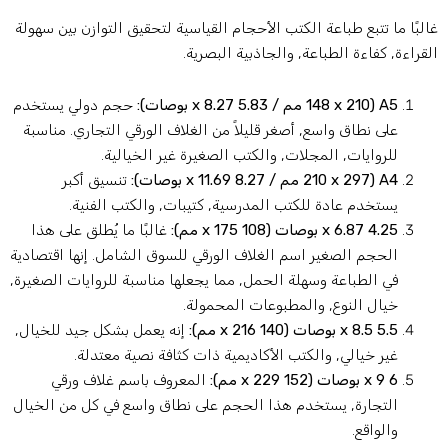
البًا ما تتبع طباعة الكتب الأحجام القياسية لتحقيق التوازن بين سهولة
لقراءة, كفاءة الطباعة, والجاذبية البصرية.
A5 (148 x 210 مم / 5.83 x 8.27 بوصات):
حجم دولي يستخدم
على نطاق واسع, أصغر قليلاً من الغلاف الورقي التجاري. مناسبة
للروايات, المجلات, والكتب الصغيرة غير الخيالية.
A4 (210 x 297 مم / 8.27 x 11.69 بوصات):
تنسيق أكبر
يستخدم عادة للكتب المدرسية, كتيبات, والكتب الفنية.
4.25 x 6.87 بوصات (108 x 175 مم):
غالبًا ما يُطلق على هذا
الحجم الصغير اسم الغلاف الورقي للسوق الشامل. إنها اقتصادية
في الطباعة وسهلة الحمل, مما يجعلها مناسبة للروايات الصغيرة,
خيال النوع, والمطبوعات المحمولة.
5.5 x 8.5 بوصات (140 x 216 مم):
إنه يعمل بشكل جيد للخيال,
غير خيالي, والكتب الأكاديمية ذات كثافة نصية معتدلة.
6 x 9 بوصات (152 x 229 مم):
المعروف باسم غلاف ورقي
التجارة, يستخدم هذا الحجم على نطاق واسع في كل من الخيال
والواقع.