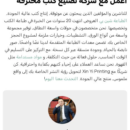
عمل مع شركة تصنيع كتب محترفة
لناشرين والمؤلفين الذين يبحثون عن موثوقة, إنتاج كتب عالية الجودة,
لطباعة شين يي
العروض انتهت 20 سنوات من الخبرة في طباعة الكتب
تخصيصها. نحن متخصصون في جولات واسعة النطاق, توفير مجموعة
اسعة من أنواع الورق, التشطيبات, وخيارات ملزمة لمشروع الحجز
لخاص بك. تضمن معدات الطباعة المتقدمة لدينا نصًا واضحًا, صور
ابضة بالحياة, وجودة متسقة عبر كل نسخة. مع التركيز على التسليم في
لوقت المناسب, حلول فعالة من حيث التكلفة, و
مواد مستدامة
مثل
لقهوة, نحن نساعد العملاء على إحياء كتبهم بكفاءة واحترافية. كن
شريكًا مع Xin Yi Printing لتحويل رؤية النشر الخاصة بك إلى واقع
لموس, منتج عالي الجودة.
التحدث معنا اليوم
!