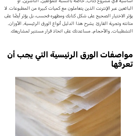
ساسية لأي مشروع كتاب, خاصة بالنسبة للمؤلفين, الناشرين, أو
لبائعين عبر الإنترنت الذين يتعاملون مع كميات كبيرة من المطبوعات. لا
ؤثر الاختيار الصحيح على شكل كتابك ومظهره فحسب، بل يؤثر أيضًا على
تانته وتجربة القارئ. يشرح هذا الدليل أنواع الورق الرئيسية, الأوزان,
لتشطيبات, والأحجام, مساعدتك على اتخاذ قرار مستنير لمشاريعك.
واصفات الورق الرئيسية التي يجب أن
عرفها