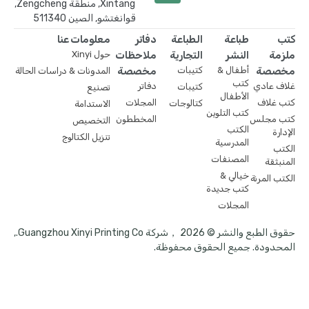
Xintang, منطقة Zengcheng,
قوانغتشو, الصين 511340
كتب
طباعة
الطباعة
دفاتر
معلومات عنا
ملزمة
النشر
التجارية
ملاحظات
حول Xinyi
مخصصة
أطفال &
كتيبات
مخصصة
المدونات & دراسات الحالة
كتب
غلاف عادي
دفاتر
كتيبات
تصنيع
الأطفال
كتب غلاف
المجلات
كتالوجات
الاستدامة
كتب التلوين
كتب مجلس
المخططون
التخصيص
الكتب
الإدارة
تنزيل الكتالوج
المدرسية
الكتب
المصنفات
المنبثقة
خيالي &
الكتب المرنة
كتب جديدة
المجلات
حقوق الطبع والنشر © 2026 ，شركة Guangzhou Xinyi Printing Co.,
المحدودة. جميع الحقوق محفوظة.