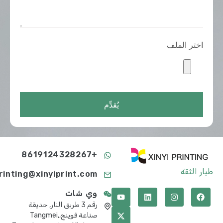
اختر الملف
يُقدِّم
+8619124328267
طيار الثقة
printing@xinyiprint.com
وي شات
رقم 3 طريق النار, حديقة
صناعة فوينج,Tangmei,