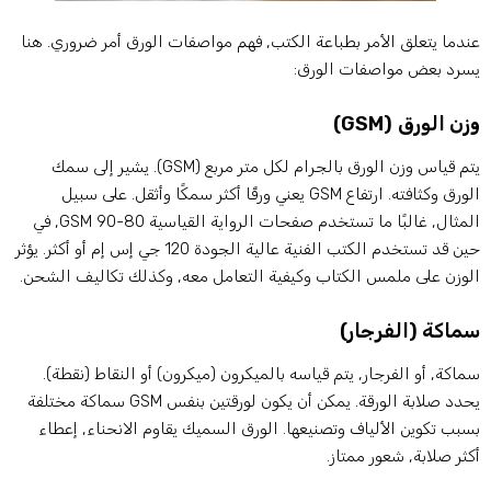
ندما يتعلق الأمر بطباعة الكتب, فهم مواصفات الورق أمر ضروري. هنا
سرد بعض مواصفات الورق:
زن الورق (GSM)
يتم قياس وزن الورق بالجرام لكل متر مربع (GSM). يشير إلى سمك
الورق وكثافته. ارتفاع GSM يعني ورقًا أكثر سمكًا وأثقل. على سبيل
المثال, غالبًا ما تستخدم صفحات الرواية القياسية 80-90 GSM, في
حين قد تستخدم الكتب الفنية عالية الجودة 120 جي إس إم أو أكثر. يؤثر
لوزن على ملمس الكتاب وكيفية التعامل معه, وكذلك تكاليف الشحن.
ماكة (الفرجار)
ماكة, أو الفرجار, يتم قياسه بالميكرون (ميكرون) أو النقاط (نقطة).
يحدد صلابة الورقة. يمكن أن يكون لورقتين بنفس GSM سماكة مختلفة
سبب تكوين الألياف وتصنيعها. الورق السميك يقاوم الانحناء, إعطاء
كثر صلابة, شعور ممتاز.