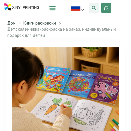
Почему Синьи
Дом
>
Книги раскраски
>
Детская книжка-раскраска на заказ, индивидуальный
подарок для детей