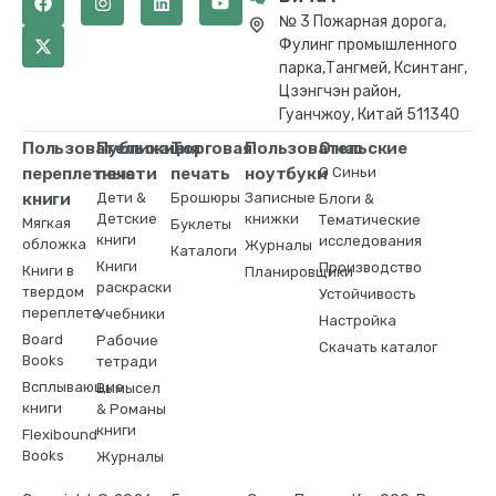
№ 3 Пожарная дорога,
Фулинг промышленного
парка,Тангмей, Ксинтанг,
Цзэнгчэн район,
Гуанчжоу, Китай 511340
Пользовательские
Публикация
Торговая
Пользовательские
О нас
переплетные
печати
печать
ноутбуки
О Синьи
книги
Дети &
Брошюры
Записные
Блоги &
Детские
книжки
Тематические
Мягкая
Буклеты
книги
исследования
обложка
Журналы
Каталоги
Книги
Производство
Книги в
Планировщики
раскраски
твердом
Устойчивость
переплете
Учебники
Настройка
Board
Рабочие
Скачать каталог
Books
тетради
Всплывающие
Вымысел
книги
& Романы
книги
Flexibound
Books
Журналы