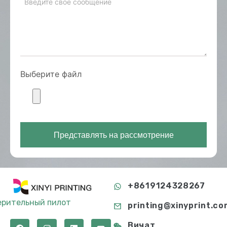
Выберите файл
Представлять на рассмотрение
+8619124328267
ерительный пилот
printing@xinyprint.co
Вичат