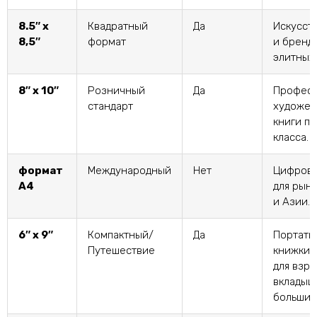
8.5″ х
Квадратный
Да
Искусст
8,5″
формат
и бренд
элитных 
8″ х 10″
Розничный
Да
Профес
стандарт
художес
книги п
класса.
формат
Международный
Нет
Цифровы
А4
для рын
и Азии.
6″ х 9″
Компактный/
Да
Портати
Путешествие
книжки-
для взро
вкладыш
больших 