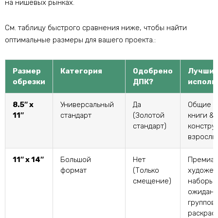
на нишевых рынках.
См. таблицу быстрого сравнения ниже, чтобы найти
оптимальные размеры для вашего проекта.:
Размер
Категория
Одобрено
Лучший
обрезки
ДПК?
исполь
8.5″ х
Универсальный
Да
Общие д
11″
стандарт
(Золотой
книги &
стандарт)
констру
взрослы
11″ х 14″
Большой
Нет
Премиа
формат
(Только
художес
смещение)
наборы,
ожидани
группов
раскраск