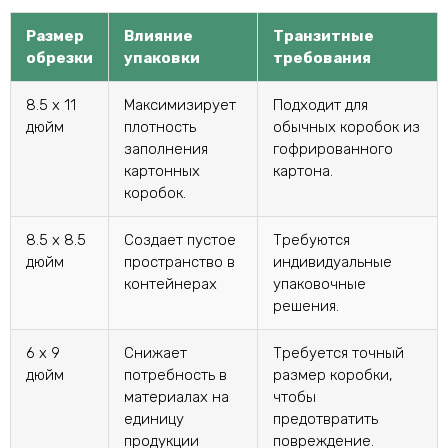
Размер
Влияние
Транзитные
обрезки
упаковки
требования
8.5 х 11
Максимизирует
Подходит для
дюйм
плотность
обычных коробок из
заполнения
гофрированного
картонных
картона.
коробок.
8.5 х 8.5
Создает пустое
Требуются
дюйм
пространство в
индивидуальные
контейнерах
упаковочные
решения.
6 х 9
Снижает
Требуется точный
дюйм
потребность в
размер коробки,
материалах на
чтобы
единицу
предотвратить
продукции
повреждение.