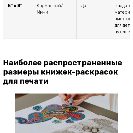
5″ х 8″
Карманный/
Да
Раздато
Мини
материа
выставок
для дете
путешес
Наиболее распространенные
размеры книжек-раскрасок
для печати