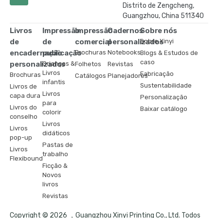
Distrito de Zengcheng,
Guangzhou, China 511340
Livros
Impressão
Impressão
Cadernos
Sobre nós
de
de
comercial
personalizados
Sobre Xinyi
encadernação
publicação
Brochuras
Notebooks
Blogs & Estudos de
caso
personalizados
Crianças &
Folhetos
Revistas
Livros
Fabricação
Brochuras
Catálogos
Planejadores
infantis
Sustentabilidade
Livros de
Livros
capa dura
Personalização
para
Livros do
Baixar catálogo
colorir
conselho
Livros
Livros
didáticos
pop-up
Pastas de
Livros
trabalho
Flexibound
Ficção &
Novos
livros
Revistas
Copyright © 2026 ，Guangzhou Xinyi Printing Co., Ltd. Todos