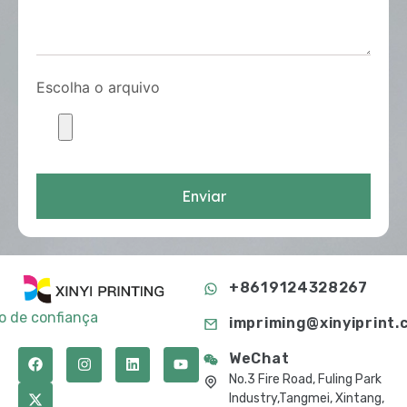
Escolha o arquivo
Enviar
+8619124328267
to de confiança
impriming@xinyiprint.
WeChat
No.3 Fire Road, Fuling Park
Industry,Tangmei, Xintang,