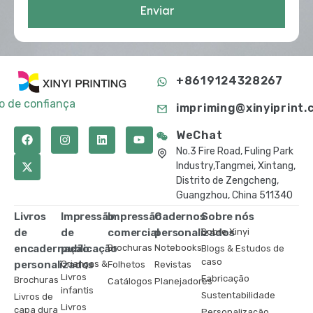
Enviar
+8619124328267
to de confiança
impriming@xinyiprint.
WeChat
No.3 Fire Road, Fuling Park
Industry,Tangmei, Xintang,
Distrito de Zengcheng,
Guangzhou, China 511340
Livros
Impressão
Impressão
Cadernos
Sobre nós
de
de
comercial
personalizados
Sobre Xinyi
encadernação
publicação
Brochuras
Notebooks
Blogs & Estudos de
caso
personalizados
Crianças &
Folhetos
Revistas
Livros
Fabricação
Brochuras
Catálogos
Planejadores
infantis
Sustentabilidade
Livros de
Livros
capa dura
Personalização