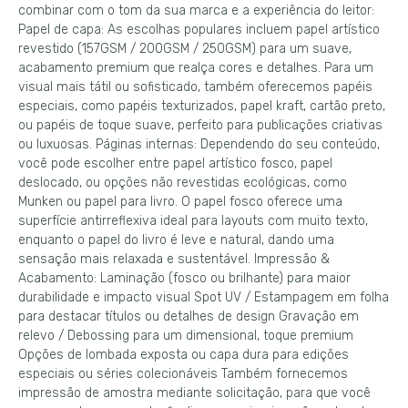
combinar com o tom da sua marca e a experiência do leitor:
Papel de capa: As escolhas populares incluem papel artístico
revestido (157GSM / 200GSM / 250GSM) para um suave,
acabamento premium que realça cores e detalhes. Para um
visual mais tátil ou sofisticado, também oferecemos papéis
especiais, como papéis texturizados, papel kraft, cartão preto,
ou papéis de toque suave, perfeito para publicações criativas
ou luxuosas. Páginas internas: Dependendo do seu conteúdo,
você pode escolher entre papel artístico fosco, papel
deslocado, ou opções não revestidas ecológicas, como
Munken ou papel para livro. O papel fosco oferece uma
superfície antirreflexiva ideal para layouts com muito texto,
enquanto o papel do livro é leve e natural, dando uma
sensação mais relaxada e sustentável. Impressão &
Acabamento: Laminação (fosco ou brilhante) para maior
durabilidade e impacto visual Spot UV / Estampagem em folha
para destacar títulos ou detalhes de design Gravação em
relevo / Debossing para um dimensional, toque premium
Opções de lombada exposta ou capa dura para edições
especiais ou séries colecionáveis ​​Também fornecemos
impressão de amostra mediante solicitação, para que você