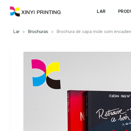
LAR
PROD
Lar
>
Brochuras
>
Brochura de capa mole com encadern