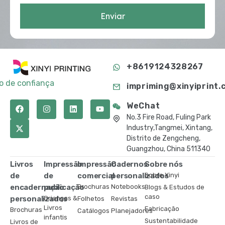
Enviar
+8619124328267
to de confiança
impriming@xinyiprint.
WeChat
No.3 Fire Road, Fuling Park
Industry,Tangmei, Xintang,
Distrito de Zengcheng,
Guangzhou, China 511340
Livros
Impressão
Impressão
Cadernos
Sobre nós
de
de
comercial
personalizados
Sobre Xinyi
encadernação
publicação
Brochuras
Notebooks
Blogs & Estudos de
caso
personalizados
Crianças &
Folhetos
Revistas
Livros
Fabricação
Brochuras
Catálogos
Planejadores
infantis
Sustentabilidade
Livros de