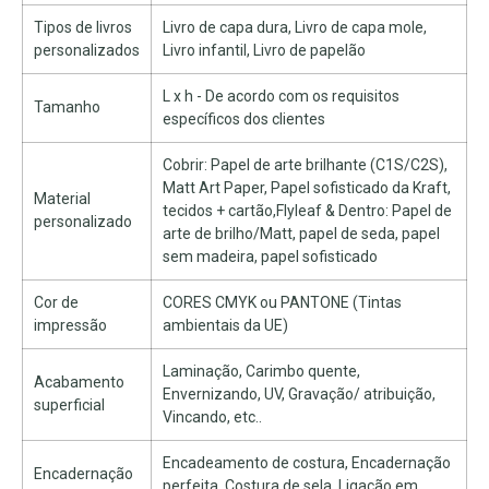
Tipos de livros
Livro de capa dura, Livro de capa mole,
personalizados
Livro infantil, Livro de papelão
L x h - De acordo com os requisitos
Tamanho
específicos dos clientes
Cobrir: Papel de arte brilhante (C1S/C2S),
Matt Art Paper, Papel sofisticado da Kraft,
Material
tecidos + cartão,Flyleaf & Dentro: Papel de
personalizado
arte de brilho/Matt, papel de seda, papel
sem madeira, papel sofisticado
Cor de
CORES CMYK ou PANTONE (Tintas
impressão
ambientais da UE)
Laminação, Carimbo quente,
Acabamento
Envernizando, UV, Gravação/ atribuição,
superficial
Vincando, etc..
Encadeamento de costura, Encadernação
Encadernação
perfeita, Costura de sela, Ligação em