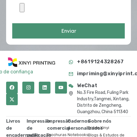
Enviar
+8619124328267
to de confiança
impriming@xinyiprint.
WeChat
No.3 Fire Road, Fuling Park
Industry,Tangmei, Xintang,
Distrito de Zengcheng,
Guangzhou, China 511340
Livros
Impressão
Impressão
Cadernos
Sobre nós
de
de
comercial
personalizados
Sobre Xinyi
encadernação
publicação
Brochuras
Notebooks
Blogs & Estudos de