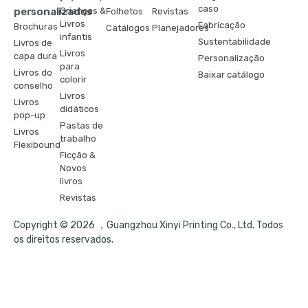
caso
personalizados
Crianças &
Folhetos
Revistas
Livros
Fabricação
Brochuras
Catálogos
Planejadores
infantis
Sustentabilidade
Livros de
Livros
capa dura
Personalização
para
Livros do
Baixar catálogo
colorir
conselho
Livros
Livros
didáticos
pop-up
Pastas de
Livros
trabalho
Flexibound
Ficção &
Novos
livros
Revistas
Copyright © 2026 ，Guangzhou Xinyi Printing Co., Ltd. Todos
os direitos reservados.