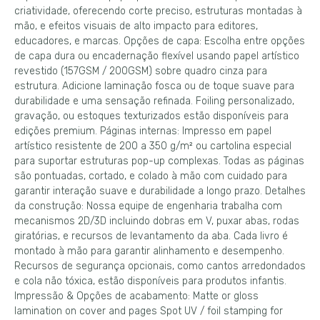
criatividade, oferecendo corte preciso, estruturas montadas à
mão, e efeitos visuais de alto impacto para editores,
educadores, e marcas. Opções de capa: Escolha entre opções
de capa dura ou encadernação flexível usando papel artístico
revestido (157GSM / 200GSM) sobre quadro cinza para
estrutura. Adicione laminação fosca ou de toque suave para
durabilidade e uma sensação refinada. Foiling personalizado,
gravação, ou estoques texturizados estão disponíveis para
edições premium. Páginas internas: Impresso em papel
artístico resistente de 200 a 350 g/m² ou cartolina especial
para suportar estruturas pop-up complexas. Todas as páginas
são pontuadas, cortado, e colado à mão com cuidado para
garantir interação suave e durabilidade a longo prazo. Detalhes
da construção: Nossa equipe de engenharia trabalha com
mecanismos 2D/3D incluindo dobras em V, puxar abas, rodas
giratórias, e recursos de levantamento da aba. Cada livro é
montado à mão para garantir alinhamento e desempenho.
Recursos de segurança opcionais, como cantos arredondados
e cola não tóxica, estão disponíveis para produtos infantis.
Impressão & Opções de acabamento:
Matte or gloss
lamination on cover and pages Spot UV
/
foil stamping for