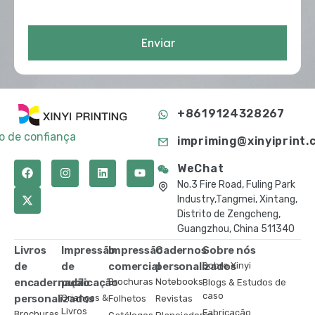
Enviar
+8619124328267
to de confiança
impriming@xinyiprint.
WeChat
No.3 Fire Road, Fuling Park
Industry,Tangmei, Xintang,
Distrito de Zengcheng,
Guangzhou, China 511340
Livros
Impressão
Impressão
Cadernos
Sobre nós
de
de
comercial
personalizados
Sobre Xinyi
encadernação
publicação
Brochuras
Notebooks
Blogs & Estudos de
caso
personalizados
Crianças &
Folhetos
Revistas
Livros
Fabricação
Brochuras