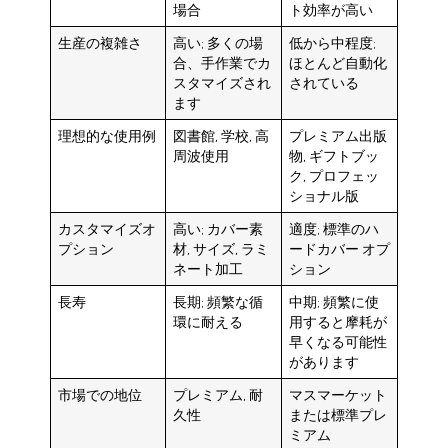
場合
ト効率が高い
生産の複雑さ
高い; 多くの場
低から中程度;
合、手作業でカ
ほとんど自動化
スタマイズされ
されている
ます
理想的な使用例
図書館, 学校, 高
プレミアム出版
周波使用
物, ギフトブッ
ク, プロフェッ
ショナル版
カスタマイズオ
高い; カバー素
適度; 標準のハ
プション
材, サイズ, ラミ
ードカバー オプ
ネート加工
ション
長寿
長期; 頻繁な循
中期; 頻繁に使
環に耐える
用すると摩耗が
早くなる可能性
があります
市場での地位
プレミアム, 耐
マスマーケット
久性
または標準プレ
ミアム