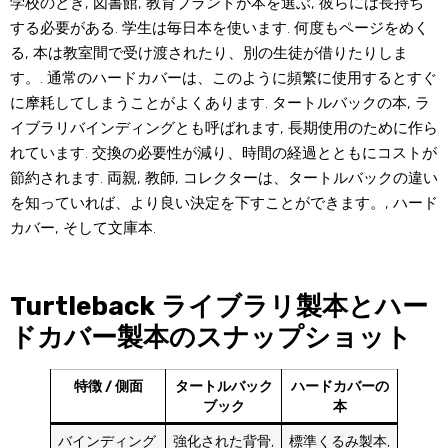
学校のとき, 図書館, 教育ブランドが本を選ぶ, 彼らには長持ち
する必要がある. 学生は毎日本を使います. 何度もページをめく
る, 本は教室間で受け渡されたり、別の生徒が借りたりしま
す。. 通常のハードカバーは、このように頻繁に使用するとすぐ
に摩耗してしまうことがよくあります. タートルバックの本, ラ
イブラリバインディングとも呼ばれます, 長期使用のために作ら
れています. 交換の必要性が減り、時間の経過とともにコストが
節約されます. 両親, 教師, コレクターは、タートルバックの違い
を知っていれば、より良い決定を下すことができます。, ハード
カバー, そして文庫本.
Turtleback ライブラリ製本とハー
ドカバー製本のスナップショット
特徴 / 側面
タートルバック
ハードカバーの
ブック
本
バインディング
強化された背骨,
標準くるみ製本,