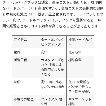
タートルバックブックは通常、生産コストが高いため、標準的
なハードカバーよりも高価ですが、, 交換コストの長期的な節約
と摩耗の軽減により、投資が正当化されます。. ライブラリとブ
ランド向け, タートルバック バインディングを選択すると、時
間の経過とともにコスト効率が高くなることがよくあります.
アイテム
タートルバック
標準ハードカバ
ビンディング
ー
複雑
高い
低から中
製造工程
カスタマイズさ
標準自動
れた, 手動によ
る関与がより多
くなる
単価
高い, 特に小さ
低い, 大規模な
なバッチの場合
バッチで最もコ
スト効率が高い
市場での地位
プレミアム, 耐
マスマーケット,
久性
標準