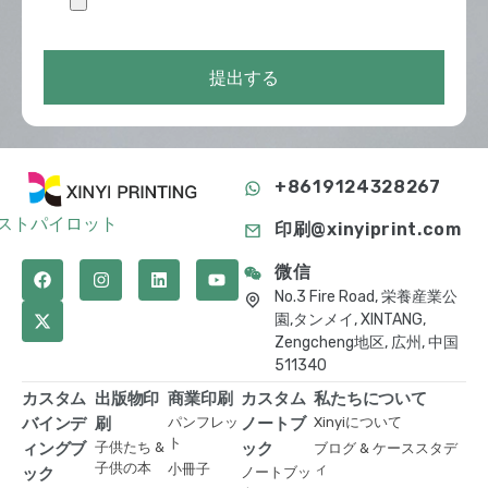
提出する
+8619124328267
ストパイロット
印刷@xinyiprint.com
微信
No.3 Fire Road, 栄養産業公
園,タンメイ, XINTANG,
Zengcheng地区, 広州, 中国
511340
カスタム
出版物印
商業印刷
カスタム
私たちについて
バインデ
刷
パンフレッ
ノートブ
Xinyiについて
ト
ィングブ
子供たち &
ック
ブログ & ケーススタデ
子供の本
小冊子
ィ
ック
ノートブッ