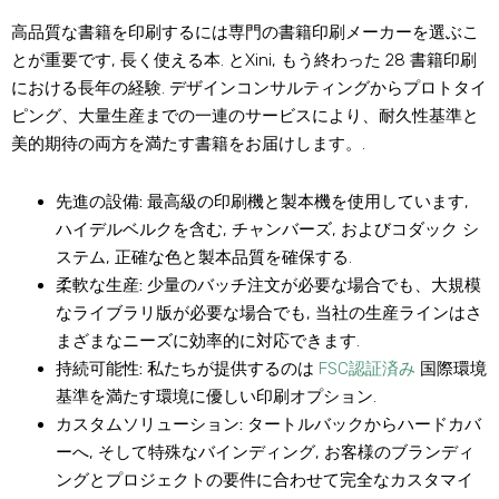
高品質な書籍を印刷するには専門の書籍印刷メーカーを選ぶこ
とが重要です, 長く使える本. とXini, もう終わった 28 書籍印刷
における長年の経験. デザインコンサルティングからプロトタイ
ピング、大量生産までの一連のサービスにより、耐久性基準と
美的期待の両方を満たす書籍をお届けします。.
先進の設備:
最高級の印刷機と製本機を使用しています,
ハイデルベルクを含む, チャンバーズ, およびコダック シ
ステム, 正確な色と製本品質を確保する.
柔軟な生産:
少量のバッチ注文が必要な場合でも、大規模
なライブラリ版が必要な場合でも, 当社の生産ラインはさ
まざまなニーズに効率的に対応できます.
持続可能性:
私たちが提供するのは
FSC認証済み
国際環境
基準を満たす環境に優しい印刷オプション.
カスタムソリューション:
タートルバックからハードカバ
ーへ, そして特殊なバインディング, お客様のブランディ
ングとプロジェクトの要件に合わせて完全なカスタマイ