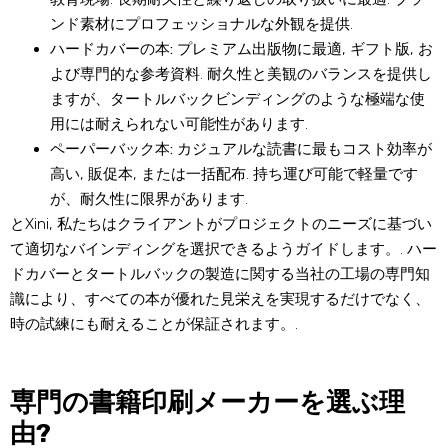
ンド素材にプロフェッショナルな外観を提供.
ハードカバーの本:
プレミアム出版物に最適, ギフト版, お
よび専門的な参考資料. 耐久性と美観のバランスを提供し
ますが、タートルバックビンディングのような極端な使
用には耐えられない可能性があります.
ペーパーバック本:
カジュアルな読書に最もコスト効率が
高い, 販促本, または一括配布. 持ち運び可能で軽量です
が、耐久性に限界があります.
とXini, 私たちはクライアントがプロジェクトのニーズに基づい
て適切なバインディングを選択できるようガイドします。. ハー
ドカバーとタートルバックの製造に関する当社の工場の専門知
識により、すべての本が優れた見栄えを実現するだけでなく、
時の試練にも耐えることが保証されます。.
専門の書籍印刷メーカーを選ぶ理
由?