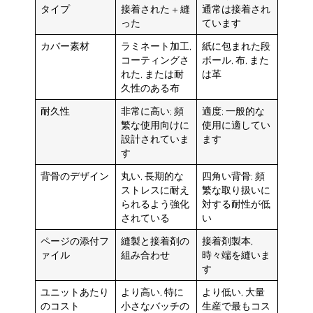
タイプ
接着された + 縫
通常は接着され
った
ています
カバー素材
ラミネート加工,
紙に包まれた段
コーティングさ
ボール, 布, また
れた, または耐
は革
久性のある布
耐久性
非常に高い; 頻
適度; 一般的な
繁な使用向けに
使用に適してい
設計されていま
ます
す
背骨のデザイン
丸い, 長期的な
四角い背骨; 頻
ストレスに耐え
繁な取り扱いに
られるよう強化
対する耐性が低
されている
い
ページの添付フ
縫製と接着剤の
接着剤製本,
ァイル
組み合わせ
時々端を縫いま
す
ユニットあたり
より高い, 特に
より低い, 大量
のコスト
小さなバッチの
生産で最もコス