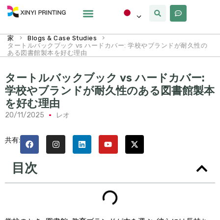
カスタマイズ
なぜxinyi
私たちについて
>
>
家
Blogs & Case Studies
タートルバックブック vs ハードカバー: 学校やブランドが耐久性の
ある図書館製本を好む理由
タートルバックブック vs ハードカバー:
学校やブランドが耐久性のある図書館製本
を好む理由
20/11/2025
レオ
共有:
目次