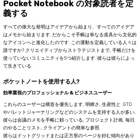
Pocket Notebook の対象読者を定
義する
すべての偉大な発明はアイデアから始まり、すべてのアイデア
はメモから始まります. だからこそ手帳は単なる道具から文化的
なアイコンへと進化したのです. この運動を定義している人々は
誰ですか? クリエイティブからストラテジストまで, 手帳だけを
使っていないコミュニティを5つ紹介します. 彼らは彼らによっ
て生きている.
ポケットノートを使用する人?
効率重視のプロフェッショナル & ビジネスユーザー
これらのユーザーは構造を優先します, 明瞭さ, 生産性と. GTD
やバレットジャーナリングなどのシステムを支持する人が多い,
彼らは会議のメモを手帳に頼っている, プロジェクト計画, 毎日
のやることリスト, クライアントの簡単な参照.
彼らはドットグリッドまたは正方形のページを好む傾向があり