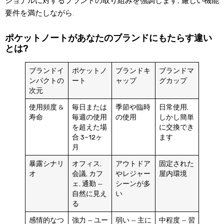
ショナルに対するブランドの取り組みを強調します, 厳しい機能
要件を満たしながら.
ポケットノートがあなたのブランドにもたらす違い
とは?
ブランドイ
ポケットノ
ブランドキ
ブランドマ
ンパクトの
ート
ャップ
グカップ
次元
使用頻度 &
毎日または
季節や臨時
日常使用,
寿命
毎週の使用
の使用
しかし簡単
を超えた場
に交換でき
合
3–12ヶ
ます
月
暴露シナリ
オフィス,
アウトドア
固定された
オ
会議, カフ
やレジャー
屋内環境
ェ, 通勤 —
シーンが多
自然に見え
い
る
感情的なつ
強力 — ユー
弱い — 主に
中程度 — 習