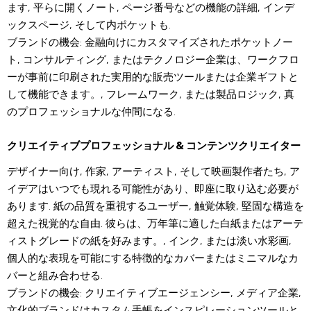
ます, 平らに開くノート, ページ番号などの機能の詳細, インデ
ックスページ, そして内ポケットも.
ブランドの機会: 金融向けにカスタマイズされたポケットノー
ト, コンサルティング, またはテクノロジー企業は、ワークフロ
ーが事前に印刷された実用的な販売ツールまたは企業ギフトと
して機能できます。, フレームワーク, または製品ロジック, 真
のプロフェッショナルな仲間になる.
クリエイティブプロフェッショナル & コンテンツクリエイター
デザイナー向け, 作家, アーティスト, そして映画製作者たち, ア
イデアはいつでも現れる可能性があり、即座に取り込む必要が
あります. 紙の品質を重視するユーザー, 触覚体験, 堅固な構造を
超えた視覚的な自由. 彼らは、万年筆に適した白紙またはアーテ
ィストグレードの紙を好みます。, インク, または淡い水彩画,
個人的な表現を可能にする特徴的なカバーまたはミニマルなカ
バーと組み合わせる.
ブランドの機会: クリエイティブエージェンシー, メディア企業,
文化的ブランドはカスタム手帳をインスピレーションツールと