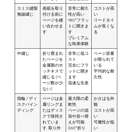
スミス縫製
表紙を取り
非常に耐久
コストが高
無線綴じ
付ける前に
性が高い
い
ページを縫
180°フラッ
リードタイ
い合わせま
トに開きま
ムが長くな
す
す
る
プレミアム
な執筆体験
中綴じ
折り畳まれ
非常に低コ
ページ容量
たページを
スト
が限られて
金属製のホ
完全にフラ
いる
ッチキスで
ットに開き
平均的な耐
綴じる (ペ
ます
久性
ージ数が少
迅速な生産
ない)
指輪 / ディ
ページは金
最大限の柔
かさばる外
スクバイン
属リングま
軟性
観
ディング
たはディス
ページの追
コストが高
クで保持さ
加や並べ替
い
れていま
えが可能
可搬性が低
す, 取り外
360°折り
い