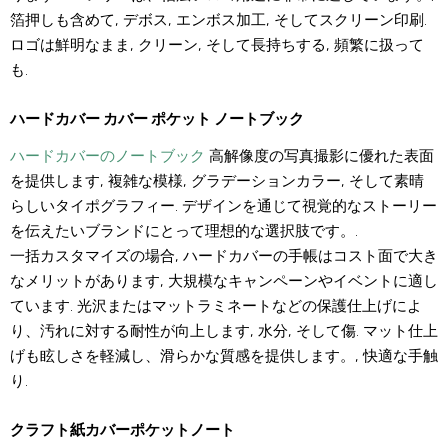
箔押しも含めて, デボス, エンボス加工, そしてスクリーン印刷.
ロゴは鮮明なまま, クリーン, そして長持ちする, 頻繁に扱って
も.
ハードカバー カバー ポケット ノートブック
ハードカバーのノートブック
高解像度の写真撮影に優れた表面
を提供します, 複雑な模様, グラデーションカラー, そして素晴
らしいタイポグラフィー. デザインを通じて視覚的なストーリー
を伝えたいブランドにとって理想的な選択肢です。.
一括カスタマイズの場合, ハードカバーの手帳はコスト面で大き
なメリットがあります, 大規模なキャンペーンやイベントに適し
ています. 光沢またはマットラミネートなどの保護仕上げによ
り、汚れに対する耐性が向上します, 水分, そして傷. マット仕上
げも眩しさを軽減し、滑らかな質感を提供します。, 快適な手触
り.
クラフト紙カバーポケットノート