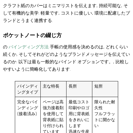
クラフト紙のカバーはミニマリストを伝えます, 持続可能な, そ
して有機的な美学. 軽量です, コストに優しい, 環境に配慮したブ
ランドとうまく連携する.
ポケットノートの綴じ方
の
バインディング方法
手帳の使用感を決めるのは, どれくらい
続くか, そしてそれがどのようなブランドメッセージを伝えてい
るのか. 以下は最も一般的なバインド オプションです。, 比較し
やすいように簡略化してあります.
バインディ
主な特長
長所
短所
ングタイプ
完全なバイ
ページは高
最低コスト
限られた耐
ンディング
強力接着剤
印刷やロゴ
久性
(接着済み)
を使用して
用に背表紙
フルフラッ
背表紙に貼
をきれいに
トに開かな
り付けられ
します
い
ています
迅速な生産