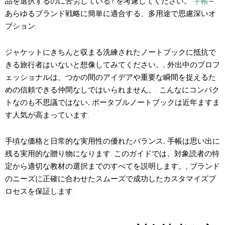
品を選択するのに苦労している? を考慮してください。
手帳
—
あらゆるブランド戦略に簡単に適合する、多用途で思慮深いオ
プション.
ジャケットにきちんと収まる洗練されたノートブックに抵抗で
きる旅行者はいないと想像してみてください。, 外出中のプロフ
ェッショナルは、つかの間のアイデアや重要な瞬間を捉えるた
めの信頼できる仲間なしではいられません。. こんなにコンパク
トなのも不思議ではない, ポータブルノートブックは近年ますま
す人気が高まっています.
手頃な価格と日常的な実用性の優れたバランス, 手帳は思い出に
残る実用的な贈り物になります. このガイドでは、対象読者の特
定から適切な教材の選択までのすべてを説明します。, ブランド
のニーズに正確に合わせたスムーズで成功したカスタマイズプ
ロセスを保証します.