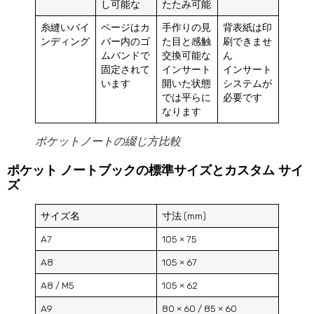
し可能な
たたみ可能
糸縫いバイ
ページはカ
手作りの見
背表紙は印
ンディング
バー内のゴ
た目と感触
刷できませ
ムバンドで
交換可能な
ん
固定されて
インサート
インサート
います
開いた状態
システムが
では平らに
必要です
なります
ポケットノートの綴じ方比較
ポケット ノートブックの標準サイズとカスタム サイ
ズ
サイズ名
寸法 (mm)
A7
105 × 75
A8
105 × 67
A8 / M5
105 × 62
A9
80 × 60 / 85 × 60