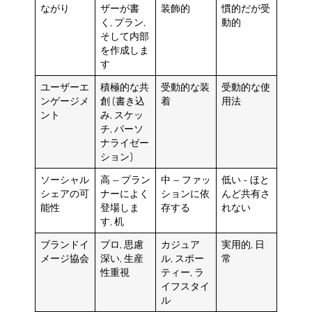
ながり
ザーが書
装飾的
慣的だが受
く, プラン,
動的
そして内部
を作成しま
す
ユーザーエ
積極的な共
受動的な装
受動的な使
ンゲージメ
創 (書き込
着
用法
ント
み, スケッ
チ, パーソ
ナライゼー
ション)
ソーシャル
高 — プラン
中 — ファッ
低い - ほと
シェアの可
ナーによく
ションに依
んど共有さ
能性
登場しま
存する
れない
す, 机
ブランドイ
プロ, 思慮
カジュア
実用的, 日
メージ協会
深い, 生産
ル, スポー
常
性重視
ティー, ラ
イフスタイ
ル