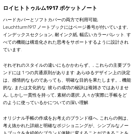
ロイヒトトゥルム1917 ポケットノート
ハードカバーとソフトカバーの両方で利用可能,
Leuchtturm1917 ノートブックにはページ番号が付いています,
インデックスセクション, 耐インク紙, 幅広いカラーパレット. す
べての機能は構造化された思考をサポートするように設計され
ています.
それぞれのスタイルの違いにもかかわらず、, これらの主要ブラ
ンドには 1 つの共通原則があります: あらゆるデザイン上の決定
は、感情的なものであっても、明確な目的を果たします。, 機能
的な, または文化的な. 彼らの成功の秘訣は複雑さではありませ
ん, しかし一貫性を持って, 素材の選択, 人々が実際に手帳をど
のように使っているかについての深い理解.
オリジナル手帳の作成をお考えのブランド様へ, これらの例は、
考え抜かれた詳細と明確なポジショニングが、シンプルなノー
トブックを永続的なブランド体験に変えることができることを