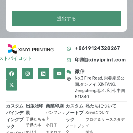
提出する
+8619124328267
ストパイロット
印刷@xinyiprint.com
微信
No.3 Fire Road, 栄養産業公
園,タンメイ, XINTANG,
Zengcheng地区, 広州, 中国
511340
カスタム
出版物印
商業印刷
カスタム
私たちについて
バインデ
刷
パンフレッ
ノートブ
Xinyiについて
ト
ィングブ
子供たち &
ック
ブログ & ケーススタデ
子供の本
小冊子
ィ
ック
ノートブッ
ク
ぬりえ
カタログ
製造
ペーパーバ