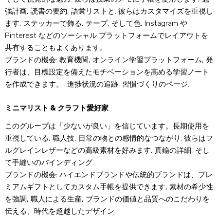
強計画, 読書の要約, 語彙リストと. 彼らはカスタマイズを重視し
ます, ステッカーで飾る, テープ, そして色, Instagram や
Pinterest などのソーシャル プラットフォームでレイアウトを
共有することもよくあります。.
ブランドの機会: 教育機関, オンライン学習プラットフォーム, 発
行者は、目標設定を備えたモチベーションを高める学習ノート
を作成できます。, 進捗状況の追跡, 習慣づくりのページ.
ミニマリスト & クラフト愛好家
このグループは「少ないが良い」を信じています。長期使用を
重視している, 職人技, 日常の物との感情的なつながり. 彼らはフ
ルグレインレザーなどの高級素材を好みます, 真鍮の詳細, そし
て手縫いのバインディング.
ブランドの機会: ハイエンドブランドや伝統的ブランドは、プレ
ミアムギフトとしてカスタム手帳を提供できます, 素材の希少性
を強調, 職人による生産, ブランドの価値と品質へのこだわりを
伝える、時代を超越したデザイン.