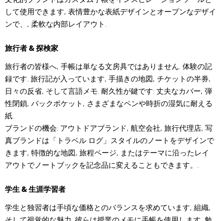
して使用できます, 表情豊かな表紙デザインとオープンなデザイ
ンで、, 柔軟な内部レイアウト.
旅行者 & 探検家
旅行者の皆様へ, 手帳は単なる文房具ではありません. 体験の記
録です. 旅行記が入っています, 手描きの地図, チケットの半券,
日々の反省, そして言語メモ. 耐久性が鍵です: 丈夫なカバー, 弾
性閉鎖, バックポケット, さまざまなペンや時折の湿気に耐える
紙.
ブランドの機会: アウトドアブランド, 航空会社, 旅行代理店, 写
真ブランドは「トラベル ログ」スタイルのノートをデザインで
きます, 特徴的な地図, 旅程ページ, またはテーマに沿ったレイ
アウトでノートブックを記念品に変えることもできます。.
学生 & 生涯学習者
学生と独習者は手頃な価格とのバランスを求めています, 組織,
そして視覚的な魅力. 彼らは授業のメモに手帳を使用します, 勉