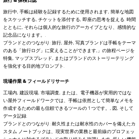
旅行 & 探検日誌
旅行中, 手帳は経験を記録するために使用されます, 簡単な地図
をスケッチする, チケットを添付する, 即座の思考を捉える. 時間
とともに, それらは個人的な旅行のアーカイブとなり、感情的な
記念品になります。.
ブランドとのつながり: 旅行, 屋外, 写真ブランドは手帳をテーマ
のある「旅行ログ」に変えることができます,」の旅程ページを
特集, マップスプレッド, またはブランドのストーリーテリング
を強化する目的地プロンプト.
現場作業 & フィールドリサーチ
工場内, 建設現場, 市場調査, または、電子機器が実用的ではな
い屋外フィールドワークでは、手帳は依然として簡単なメモを
作成するための最も信頼できるツールの 1 つです。, 図, そして
データ記録.
ブランドとのつながり: 耐久性または耐水性のカバーを備えたカ
スタム ノートブックは、現実世界の業務と最前線のプロフェッ