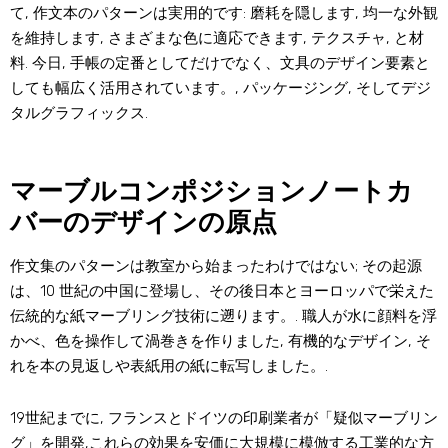
て, 作文本のパターンは実用的です: 磨耗を隠します, 均一な外観
を維持します, さまざまな色に適応できます, テクスチャ, と材
料. 今日, 手帳の定番としてだけでなく、文具のデザイン要素と
しても幅広く活用されています。, パッケージング, そしてデジ
タルグラフィックス.
マーブルコンポジションノートカ
バーのデザインの原点
作文集のパターンは教室から始まったわけではない; その起源
は、10 世紀の中国に登場し、その後日本とヨーロッパで栄えた
伝統的な紙マーブリング技術に遡ります。. 職人が水に顔料を浮
かべ、色を操作して渦巻きを作りました, 有機的なデザイン, そ
れを本の見返しや表紙用の紙に転写しました。.
19世紀までに, フランスとドイツの印刷業者が「疑似マーブリン
グ」を開発,これらの効果を安価に大規模に模倣する工業的な方