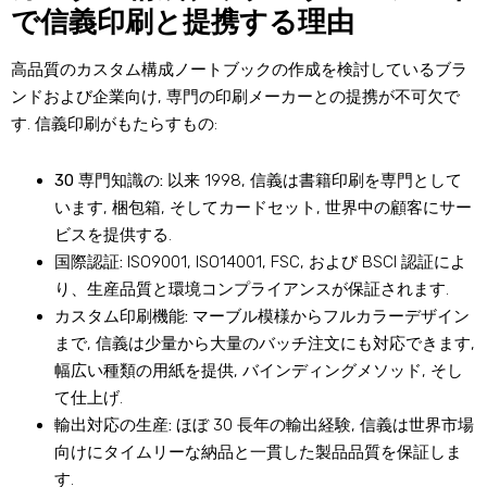
で信義印刷と提携する理由
高品質のカスタム構成ノートブックの作成を検討しているブラ
ンドおよび企業向け, 専門の印刷メーカーとの提携が不可欠で
す. 信義印刷がもたらすもの:
30 専門知識の:
以来 1998, 信義は書籍印刷を専門として
います, 梱包箱, そしてカードセット, 世界中の顧客にサー
ビスを提供する.
国際認証:
ISO9001, ISO14001, FSC, および BSCI 認証によ
り、生産品質と環境コンプライアンスが保証されます.
カスタム印刷機能:
マーブル模様からフルカラーデザイン
まで, 信義は少量から大量のバッチ注文にも対応できます,
幅広い種類の用紙を提供, バインディングメソッド, そし
て仕上げ.
輸出対応の生産:
ほぼ 30 長年の輸出経験, 信義は世界市場
向けにタイムリーな納品と一貫した製品品質を保証しま
す.