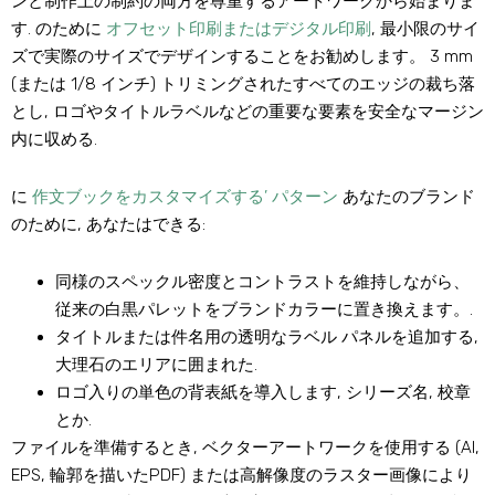
ンと制作上の制約の両方を尊重するアートワークから始まりま
す. のために
オフセット印刷またはデジタル印刷
, 最小限のサイ
ズで実際のサイズでデザインすることをお勧めします。 3 mm
(または 1/8 インチ) トリミングされたすべてのエッジの裁ち落
とし, ロゴやタイトルラベルなどの重要な要素を安全なマージン
内に収める.
に
作文ブックをカスタマイズする’ パターン
あなたのブランド
のために, あなたはできる:
同様のスペックル密度とコントラストを維持しながら、
従来の白黒パレットをブランドカラーに置き換えます。.
タイトルまたは件名用の透明なラベル パネルを追加する,
大理石のエリアに囲まれた.
ロゴ入りの単色の背表紙を導入します, シリーズ名, 校章
とか.
ファイルを準備するとき, ベクターアートワークを使用する (AI,
EPS, 輪郭を描いたPDF) または高解像度のラスター画像により