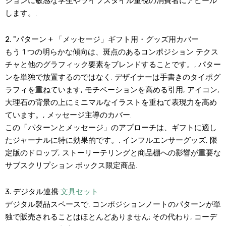
ションに敏感な学生やライフスタイル重視の消費者にアピール
します。.
2. "パターン + 「メッセージ」ギフト用・グッズ用カバー
もう 1 つの明らかな傾向は、斑点のあるコンポジション テクス
チャと他のグラフィック要素をブレンドすることです。, パター
ンを単独で放置するのではなく. デザイナーは手書きのタイポグ
ラフィを重ねています, モチベーションを高める引用, アイコン,
大理石の背景の上にミニマルなイラストを重ねて表現力を高め
ています。, メッセージ主導のカバー.
この「パターンとメッセージ」のアプローチは、ギフトに適し
たジャーナルに特に効果的です。, インフルエンサーグッズ, 限
定版のドロップ, ストーリーテリングと商品棚への影響が重要な
サブスクリプション ボックス限定商品.
3. デジタル連携
文具セット
デジタル製品スペースで, コンポジションノートのパターンが単
独で販売されることはほとんどありません; その代わり, コーデ