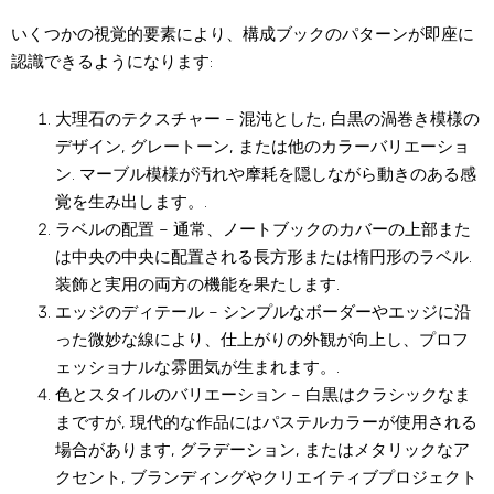
いくつかの視覚的要素により、構成ブックのパターンが即座に
認識できるようになります:
大理石のテクスチャー
– 混沌とした, 白黒の渦巻き模様の
デザイン, グレートーン, または他のカラーバリエーショ
ン. マーブル模様が汚れや摩耗を隠しながら動きのある感
覚を生み出します。.
ラベルの配置
– 通常、ノートブックのカバーの上部また
は中央の中央に配置される長方形または楕円形のラベル.
装飾と実用の両方の機能を果たします.
エッジのディテール
– シンプルなボーダーやエッジに沿
った微妙な線により、仕上がりの外観が向上し、プロフ
ェッショナルな雰囲気が生まれます。.
色とスタイルのバリエーション
– 白黒はクラシックなま
まですが, 現代的な作品にはパステルカラーが使用される
場合があります, グラデーション, またはメタリックなア
クセント, ブランディングやクリエイティブプロジェクト