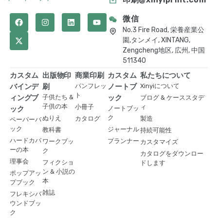
微信
No.3 Fire Road, 栄養産業公
園,タンメイ, XINTANG,
Zengcheng地区, 広州, 中国
511340
カスタム
出版物印
商業印刷
カスタム
私たちについて
バインデ
刷
パンフレッ
ノートブ
Xinyiについて
ト
ィングブ
子供たち &
ック
ブログ & ケーススタデ
子供の本
小冊子
ィ
ック
ノートブッ
ク
ぬりえ
カタログ
製造
ペーパーバ
ック
ジャーナル
教科書
持続可能性
ハードカバ
プランナー
ワークブッ
カスタマイズ
ーの本
ク
カタログをダウンロー
理事会
フィクショ
ドします
ン & 小説の
ポップアッ
本
プブック
雑誌
フレキシバ
ウンドブッ
ク