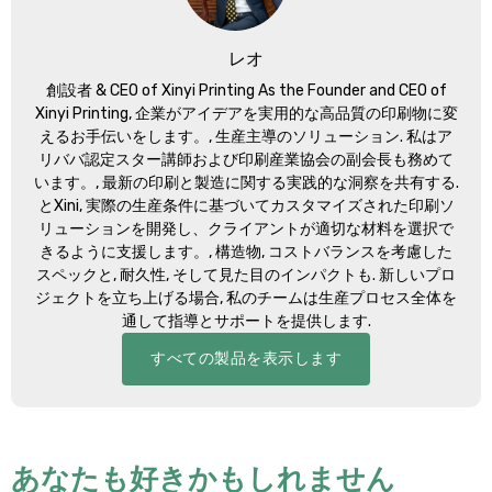
レオ
創設者 &
CEO of Xinyi Printing As the Founder and CEO of
Xinyi Printing
, 企業がアイデアを実用的な高品質の印刷物に変
えるお手伝いをします。, 生産主導のソリューション. 私はア
リババ認定スター講師および印刷産業協会の副会長も務めて
います。, 最新の印刷と製造に関する実践的な洞察を共有する.
とXini, 実際の生産条件に基づいてカスタマイズされた印刷ソ
リューションを開発し、クライアントが適切な材料を選択で
きるように支援します。, 構造物, コストバランスを考慮した
スペックと, 耐久性, そして見た目のインパクトも. 新しいプロ
ジェクトを立ち上げる場合, 私のチームは生産プロセス全体を
通して指導とサポートを提供します.
すべての製品を表示します
あなたも好きかもしれません