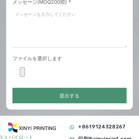
メッセージ(MOQ200部)
*
ファイルを選択します
提出する
+8619124328267
ストパイロット
印刷@xinyiprint.com