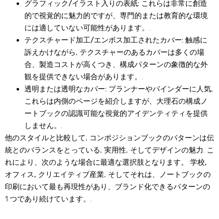
グラフィック/イラスト入りの表紙:
これらは非常に創造
的で視覚的に魅力的ですが、専門的または教育的な環境
には適していない可能性があります。.
テクスチャード加工/エンボス加工されたカバー:
触感に
訴えかけながら, テクスチャーのあるカバーは多くの場
合、製造コストが高くつき、構成パターンの象徴的な外
観を提供できない場合があります。.
透明または透明なカバー:
プランナーやバインダーに人気,
これらは内側のページを紹介しますが、大理石の構成ノ
ートブックの認識可能な視覚的アイデンティティを提供
しません。.
他のスタイルと比較して, コンポジションブックのパターンは伝
統とのバランスをとっている, 実用性, そしてデザインの魅力. こ
れにより、次のような場合に最適な選択肢となります。
学校,
オフィス, クリエイティブ産業
, そしてそれは、ノートブックの
印刷において最も再現性があり、ブランド化できるパターンの
1 つであり続けています。.