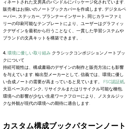
ィネートされた文房具のバンドルにパッケージ化されています.
販売者はお揃いのノートブックカバーを作成します, デジタルペ
ーパー, ステッカー, プランナーインサート, 同じカラーファミ
リーの印刷可能なテンプレートにより、ユーザーはグラフィッ
クデザインを最初から行うことなく、一貫した学習システムや
ブランドの文具キットを構築できます。.
4.
環境に優しい取り組み
クラシックコンポジションノートブッ
クについて
持続可能性は、構成書籍のデザインの制作と販売方法にも影響
を与えています. 輸出型メーカーとして, 信義では、環境に優し
い合成ノートの需要が高まっていると見ています。
FSC認証紙
,
大豆ベースのインク, リサイクルまたはリサイクル可能な梱包,
環境への影響が少ない生産ワークフローにより、ノスタルジッ
クな外観が現代の環境への期待に適合します.
カスタム構成ブックパターンノート