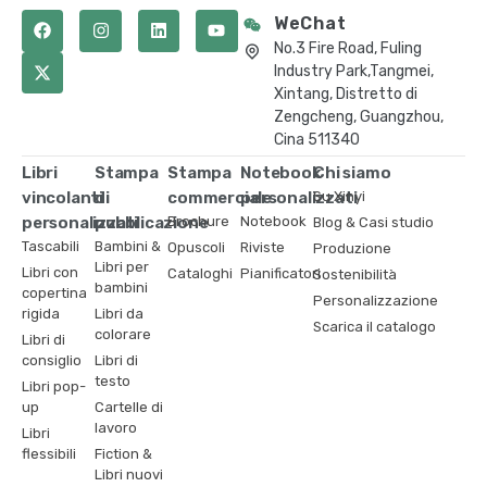
WeChat
No.3 Fire Road, Fuling
Industry Park,Tangmei,
Xintang, Distretto di
Zengcheng, Guangzhou,
Cina 511340
Libri
Stampa
Stampa
Notebook
Chi siamo
vincolanti
di
commerciale
personalizzati
Su Xinyi
personalizzati
pubblicazione
Brochure
Notebook
Blog & Casi studio
Tascabili
Bambini &
Opuscoli
Riviste
Produzione
Libri per
Libri con
Cataloghi
Pianificatori
Sostenibilità
bambini
copertina
Personalizzazione
rigida
Libri da
Scarica il catalogo
colorare
Libri di
consiglio
Libri di
testo
Libri pop-
up
Cartelle di
lavoro
Libri
flessibili
Fiction &
Libri nuovi