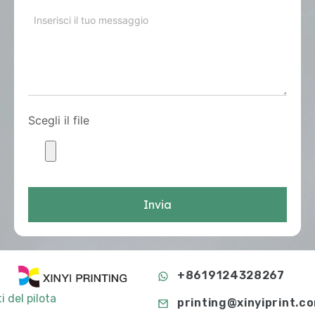
Scegli il file
Invia
+8619124328267
i del pilota
printing@xinyiprint.c