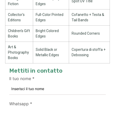
Spot UV Title
Fiction
Edges
Collector's
Full-Color Printed
Cofanetto + Testa &
Editions
Edges
Tail Bands
Children's Gift
Bright Colored
Rounded Corners
Books
Edges
Art
&
Solid Black or
Copertura di stoffa +
Photography
Metallic Edges
Debossing
Books
Mettiti in contatto
Il tuo nome
*
Whatsapp
*