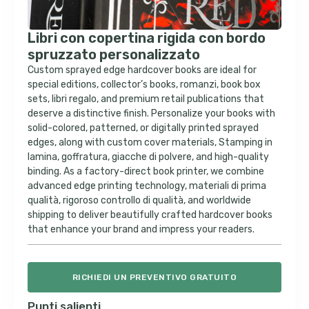
Libri con copertina rigida con bordo
spruzzato personalizzato
Custom sprayed edge hardcover books are ideal for
special editions
,
collector’s books
, romanzi,
book box
sets
, libri regalo,
and premium retail publications that
deserve a distinctive finish
.
Personalize your books with
solid-colored
,
patterned
,
or digitally printed sprayed
edges
,
along with custom cover materials
, Stamping in
lamina, goffratura, giacche di polvere,
and high-quality
binding
.
As a factory-direct book printer
,
we combine
advanced edge printing technology
, materiali di prima
qualità, rigoroso controllo di qualità,
and worldwide
shipping to deliver beautifully crafted hardcover books
that enhance your brand and impress your readers
.
RICHIEDI UN PREVENTIVO GRATUITO
Punti salienti